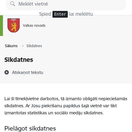
Pāriet uz lapas saturu
Spied
lai meklētu
Enter
Sākums
Sīkdatnes
Sīkdatnes
Atskaņot tekstu
Lai šī tīmekļvietne darbotos, tā izmanto obligāti nepieciešamās
sīkdatnes. Ar Jūsu piekrišanu papildus šajā vietnē var tikt
izmantotas statistikas un sociālo mediju sīkdatnes.
Pielāgot sīkdatnes