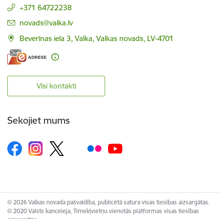
+371 64722238
E-pasts:
novads@valka.lv
Beverīnas iela 3, Valka, Valkas novads, LV-4701
Visi kontakti
Sekojiet mums
© 2026 Valkas novada pašvaldība, publicētā satura visas tiesības aizsargātas.
© 2020 Valsts kanceleja, Tīmekļvietņu vienotās platformas visas tiesības