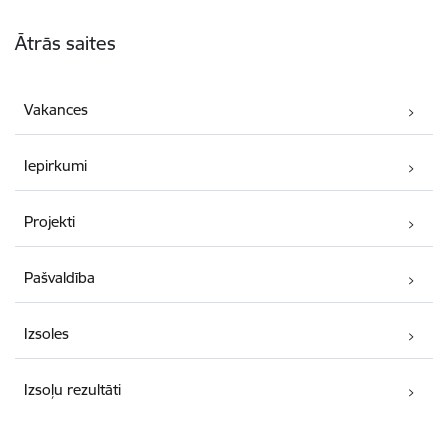
Kājene
Ātrās saites
Vakances
Iepirkumi
Projekti
Pašvaldība
Izsoles
Izsoļu rezultāti