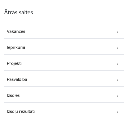
Kājene
Ātrās saites
Vakances
Iepirkumi
Projekti
Pašvaldība
Izsoles
Izsoļu rezultāti