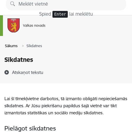
Pāriet uz lapas saturu
Spied
lai meklētu
Enter
Sākums
Sīkdatnes
Sīkdatnes
Atskaņot tekstu
Lai šī tīmekļvietne darbotos, tā izmanto obligāti nepieciešamās
sīkdatnes. Ar Jūsu piekrišanu papildus šajā vietnē var tikt
izmantotas statistikas un sociālo mediju sīkdatnes.
Pielāgot sīkdatnes