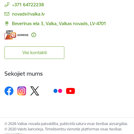
+371 64722238
E-pasts:
novads@valka.lv
Beverīnas iela 3, Valka, Valkas novads, LV-4701
Visi kontakti
Sekojiet mums
© 2026 Valkas novada pašvaldība, publicētā satura visas tiesības aizsargātas.
© 2020 Valsts kanceleja, Tīmekļvietņu vienotās platformas visas tiesības