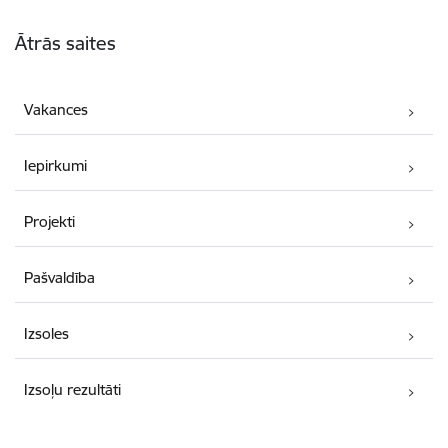
Kājene
Ātrās saites
Vakances
Iepirkumi
Projekti
Pašvaldība
Izsoles
Izsoļu rezultāti