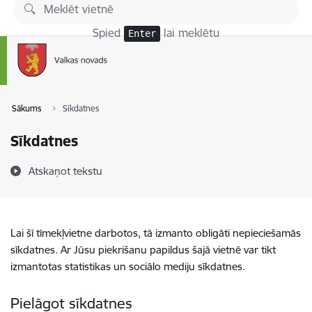
Pāriet uz lapas saturu
Spied
lai meklētu
Enter
Sākums
Sīkdatnes
Sīkdatnes
Atskaņot tekstu
Lai šī tīmekļvietne darbotos, tā izmanto obligāti nepieciešamās
sīkdatnes. Ar Jūsu piekrišanu papildus šajā vietnē var tikt
izmantotas statistikas un sociālo mediju sīkdatnes.
Pielāgot sīkdatnes