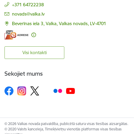
+371 64722238
E-pasts:
novads@valka.lv
Beverīnas iela 3, Valka, Valkas novads, LV-4701
Visi kontakti
Sekojiet mums
© 2026 Valkas novada pašvaldība, publicētā satura visas tiesības aizsargātas.
© 2020 Valsts kanceleja, Tīmekļvietņu vienotās platformas visas tiesības