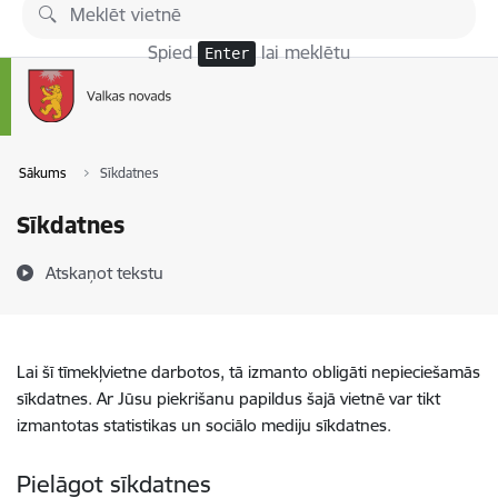
Pāriet uz lapas saturu
Spied
lai meklētu
Enter
Sākums
Sīkdatnes
Sīkdatnes
Atskaņot tekstu
Lai šī tīmekļvietne darbotos, tā izmanto obligāti nepieciešamās
sīkdatnes. Ar Jūsu piekrišanu papildus šajā vietnē var tikt
izmantotas statistikas un sociālo mediju sīkdatnes.
Pielāgot sīkdatnes