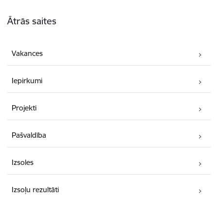
Kājene
Ātrās saites
Vakances
Iepirkumi
Projekti
Pašvaldība
Izsoles
Izsoļu rezultāti