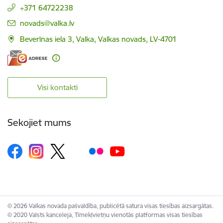
+371 64722238
E-pasts:
novads@valka.lv
Beverīnas iela 3, Valka, Valkas novads, LV-4701
Visi kontakti
Sekojiet mums
© 2026 Valkas novada pašvaldība, publicētā satura visas tiesības aizsargātas.
© 2020 Valsts kanceleja, Tīmekļvietņu vienotās platformas visas tiesības