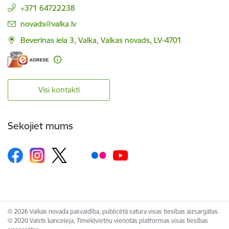
+371 64722238
E-pasts:
novads@valka.lv
Beverīnas iela 3, Valka, Valkas novads, LV-4701
Visi kontakti
Sekojiet mums
© 2026 Valkas novada pašvaldība, publicētā satura visas tiesības aizsargātas.
© 2020 Valsts kanceleja, Tīmekļvietņu vienotās platformas visas tiesības