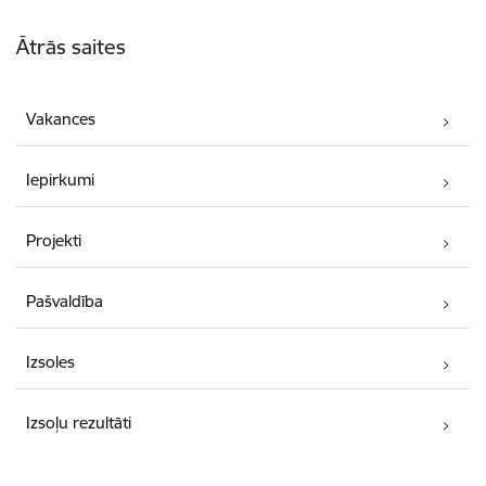
Kājene
Ātrās saites
Vakances
Iepirkumi
Projekti
Pašvaldība
Izsoles
Izsoļu rezultāti