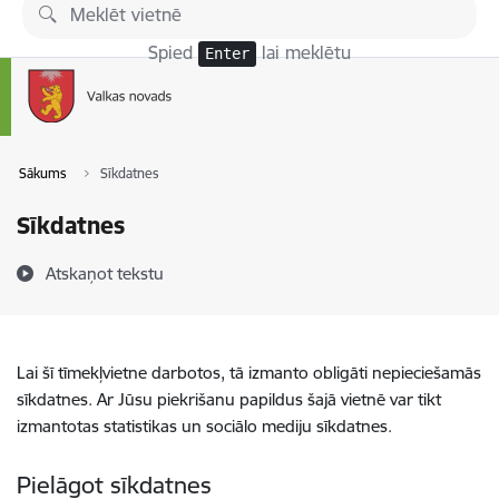
Pāriet uz lapas saturu
Spied
lai meklētu
Enter
Sākums
Sīkdatnes
Sīkdatnes
Atskaņot tekstu
Lai šī tīmekļvietne darbotos, tā izmanto obligāti nepieciešamās
sīkdatnes. Ar Jūsu piekrišanu papildus šajā vietnē var tikt
izmantotas statistikas un sociālo mediju sīkdatnes.
Pielāgot sīkdatnes