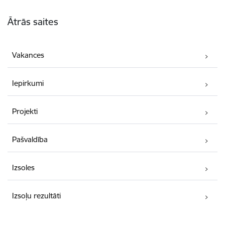
Kājene
Ātrās saites
Vakances
Iepirkumi
Projekti
Pašvaldība
Izsoles
Izsoļu rezultāti