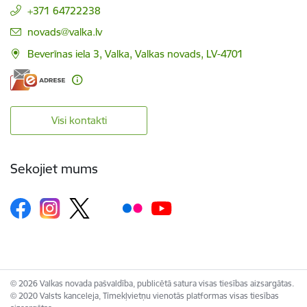
+371 64722238
E-pasts:
novads@valka.lv
Beverīnas iela 3, Valka, Valkas novads, LV-4701
Visi kontakti
Sekojiet mums
© 2026 Valkas novada pašvaldība, publicētā satura visas tiesības aizsargātas.
© 2020 Valsts kanceleja, Tīmekļvietņu vienotās platformas visas tiesības