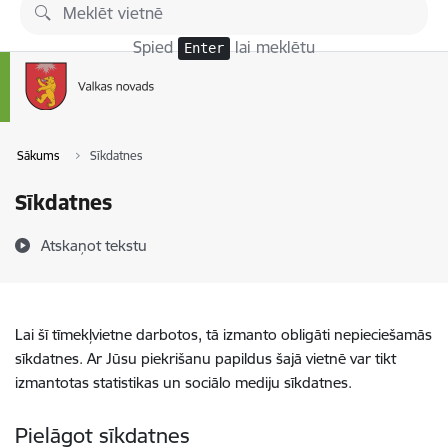
Pāriet uz lapas saturu
Spied
lai meklētu
Enter
Sākums
Sīkdatnes
Sīkdatnes
Atskaņot tekstu
Lai šī tīmekļvietne darbotos, tā izmanto obligāti nepieciešamās
sīkdatnes. Ar Jūsu piekrišanu papildus šajā vietnē var tikt
izmantotas statistikas un sociālo mediju sīkdatnes.
Pielāgot sīkdatnes