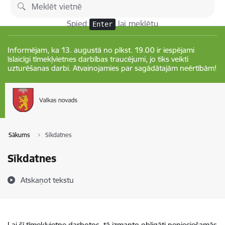
Pāriet uz lapas saturu
Izmaiņas
Spied
lai meklētu
Enter
Informējam, ka 13. augustā no plkst. 19.00 ir iespējami
īslaicīgi tīmekļvietnes darbības traucējumi, jo tiks veikti
uzturēšanas darbi. Atvainojamies par sagādātajām neērtībām!
Sākums
Sīkdatnes
Sīkdatnes
Atskaņot tekstu
Lai šī tīmekļvietne darbotos, tā izmanto obligāti nepieciešamās