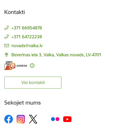
Kontakti
+371 66954878
+371 64722238
E-pasts:
novads@valka.lv
Beverīnas iela 3, Valka, Valkas novads, LV-4701
Visi kontakti
Sekojiet mums