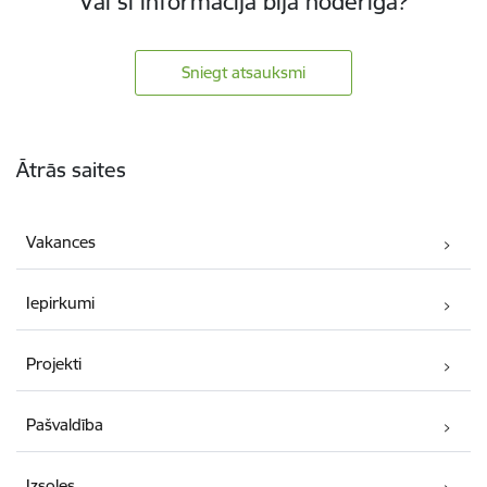
Vai šī informācija bija noderīga?
Sniegt atsauksmi
Kājene
Ātrās saites
Vakances
Iepirkumi
Projekti
Pašvaldība
Izsoles