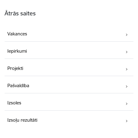
Kājene
Ātrās saites
Vakances
Iepirkumi
Projekti
Pašvaldība
Izsoles
Izsoļu rezultāti