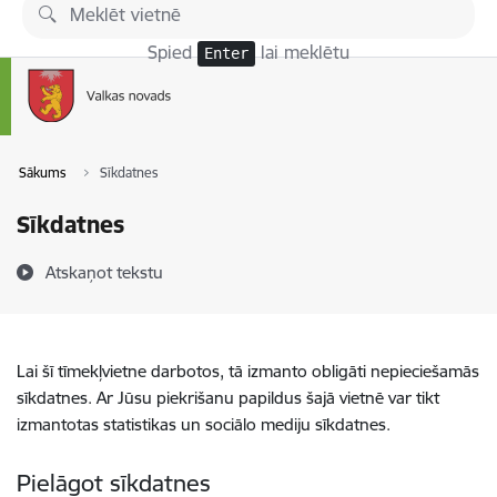
Pāriet uz lapas saturu
Spied
lai meklētu
Enter
Sākums
Sīkdatnes
Sīkdatnes
Atskaņot tekstu
Lai šī tīmekļvietne darbotos, tā izmanto obligāti nepieciešamās
sīkdatnes. Ar Jūsu piekrišanu papildus šajā vietnē var tikt
izmantotas statistikas un sociālo mediju sīkdatnes.
Pielāgot sīkdatnes