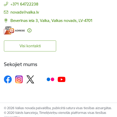
+371 64722238
E-pasts:
novads@valka.lv
Beverīnas iela 3, Valka, Valkas novads, LV-4701
Visi kontakti
Sekojiet mums
© 2026 Valkas novada pašvaldība, publicētā satura visas tiesības aizsargātas.
© 2020 Valsts kanceleja, Tīmekļvietņu vienotās platformas visas tiesības