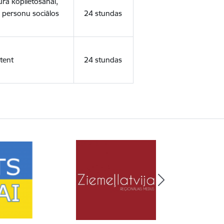
ura koplietošanai,
o personu sociālos
24 stundas
tent
24 stundas