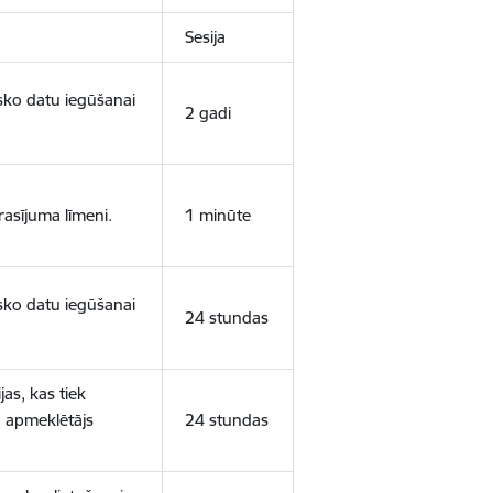
Sesija
isko datu iegūšanai
2 gadi
rasījuma līmeni.
1 minūte
isko datu iegūšanai
24 stundas
as, kas tiek
ā apmeklētājs
24 stundas