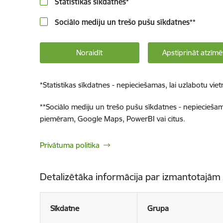
Statistikas sīkdatnes
*
Sociālo mediju un trešo pušu sīkdatnes
**
Noraidīt
Apstiprināt atzīmē
*
Statistikas sīkdatnes - nepieciešamas, lai uzlabotu v
**
Sociālo mediju un trešo pušu sīkdatnes - nepieciešamas
piemēram, Google Maps, PowerBI vai citus.
Privātuma politika
Detalizētāka informācija par izmantotajām
Sīkdatne
Grupa