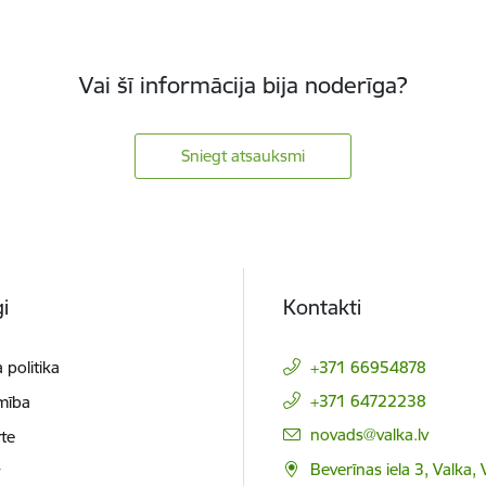
Vai šī informācija bija noderīga?
Sniegt atsauksmi
i
Kontakti
 politika
+371 66954878
+371 64722238
mība
E-pasts:
novads@valka.lv
te
Beverīnas iela 3, Valka, 
t