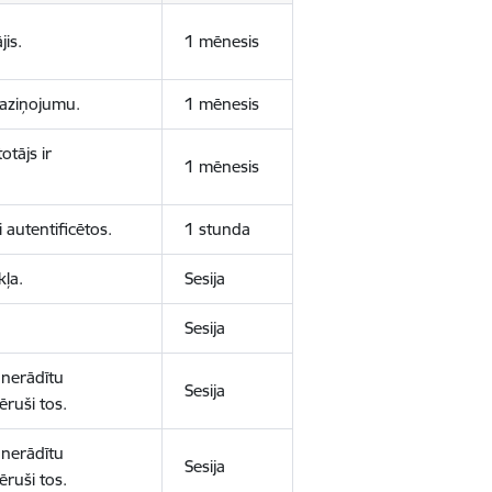
jis.
1 mēnesis
 paziņojumu.
1 mēnesis
otājs ir
1 mēnesis
 autentificētos.
1 stunda
kļa.
Sesija
Sesija
 nerādītu
Sesija
ēruši tos.
 nerādītu
Sesija
ēruši tos.