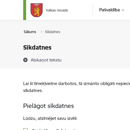
Pāriet uz lapas saturu
Pašvaldība
Sākums
Sīkdatnes
Sīkdatnes
Atskaņot tekstu
Lai šī tīmekļvietne darbotos, tā izmanto obligāti nepiec
sīkdatnes.
Pielāgot sīkdatnes
Lūdzu, atzīmējiet savu izvēli: