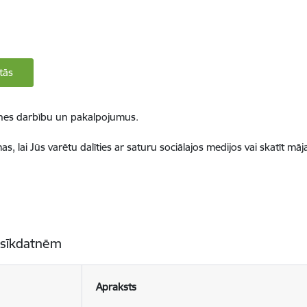
tās
ietnes darbību un pakalpojumus.
, lai Jūs varētu dalīties ar saturu sociālajos medijos vai skatīt mā
 sīkdatnēm
Apraksts