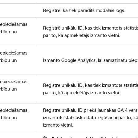
Reģistrē, ka tiek parādīts modālais logs.
nepieciešamas,
Reģistrē unikālu ID, kas tiek izmantots statist
arbību un
par to, kā apmeklētājs izmanto vietni.
nepieciešamas,
arbību un
Izmanto Google Analytics, lai samazinātu piep
nepieciešamas,
Reģistrē unikālu ID, kas tiek izmantots statist
arbību un
par to, kā apmeklētājs izmanto vietni.
nepieciešamas,
Reģistrē unikālu ID priekš jaunākās GA 4 versij
arbību un
izmantots statistisko datu iegūšanai par to, k
izmanto vietni.