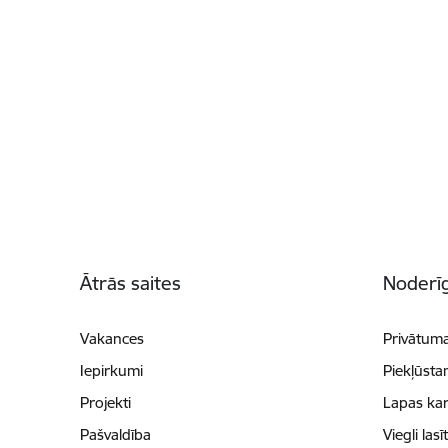
Kājene
Ātrās saites
Noderīg
Vakances
Privātuma
Iepirkumi
Piekļūsta
Projekti
Lapas kar
Pašvaldība
Viegli lasī