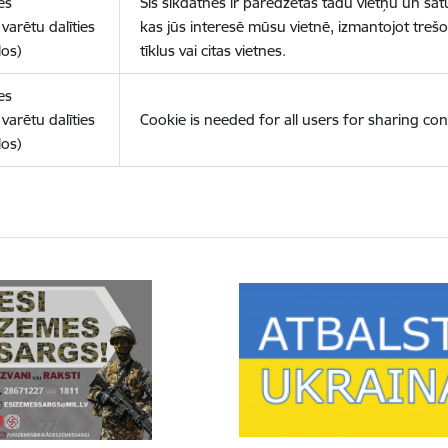
es
Šīs sīkdatnes ir paredzētas tādu vietņu un sat
varētu dalīties
kas jūs interesē mūsu vietnē, izmantojot treš
los)
tīklus vai citas vietnes.
es
varētu dalīties
Cookie is needed for all users for sharing con
los)