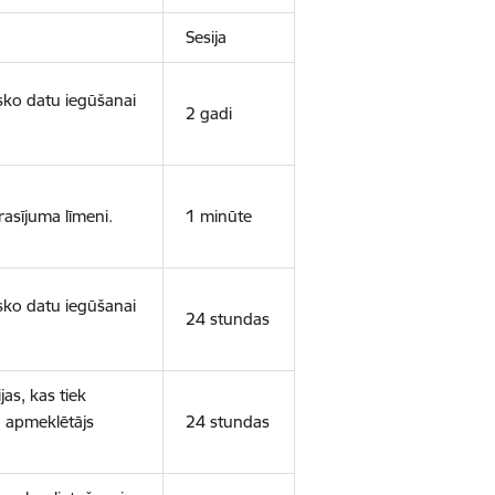
Sesija
isko datu iegūšanai
2 gadi
rasījuma līmeni.
1 minūte
isko datu iegūšanai
24 stundas
as, kas tiek
ā apmeklētājs
24 stundas