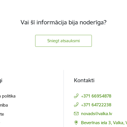
Vai šī informācija bija noderīga?
Sniegt atsauksmi
i
Kontakti
 politika
+371 66954878
+371 64722238
mība
E-pasts:
novads@valka.lv
te
Beverīnas iela 3, Valka, 
t