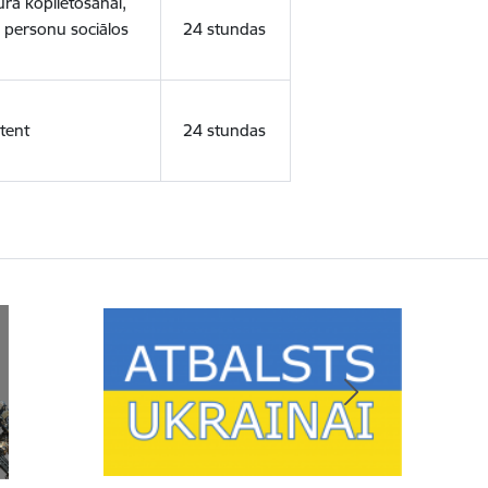
ura koplietošanai,
o personu sociālos
24 stundas
tent
24 stundas