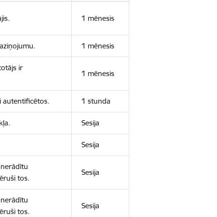
jis.
1 mēnesis
 paziņojumu.
1 mēnesis
otājs ir
1 mēnesis
 autentificētos.
1 stunda
kļa.
Sesija
Sesija
 nerādītu
Sesija
ēruši tos.
 nerādītu
Sesija
ēruši tos.