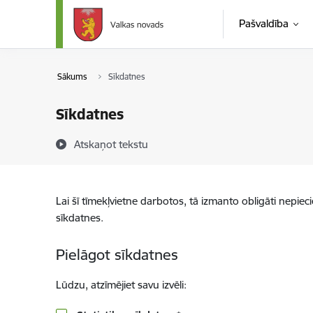
Pāriet uz lapas saturu
Pašvaldība
Sākums
Sīkdatnes
Sīkdatnes
Atskaņot tekstu
Lai šī tīmekļvietne darbotos, tā izmanto obligāti nepiec
sīkdatnes.
Pielāgot sīkdatnes
Lūdzu, atzīmējiet savu izvēli: