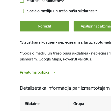
Statistikas sīkdatnes
*
Sociālo mediju un trešo pušu sīkdatnes
**
Noraidīt
Apstiprināt atzīmē
*
Statistikas sīkdatnes - nepieciešamas, lai uzlabotu v
**
Sociālo mediju un trešo pušu sīkdatnes - nepieciešamas
piemēram, Google Maps, PowerBI vai citus.
Privātuma politika
Detalizētāka informācija par izmantotajām
Sīkdatne
Grupa