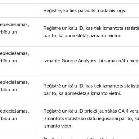
Reģistrē, ka tiek parādīts modālais logs.
nepieciešamas,
Reģistrē unikālu ID, kas tiek izmantots statist
arbību un
par to, kā apmeklētājs izmanto vietni.
nepieciešamas,
arbību un
Izmanto Google Analytics, lai samazinātu piep
nepieciešamas,
Reģistrē unikālu ID, kas tiek izmantots statist
arbību un
par to, kā apmeklētājs izmanto vietni.
nepieciešamas,
Reģistrē unikālu ID priekš jaunākās GA 4 versij
arbību un
izmantots statistisko datu iegūšanai par to, k
izmanto vietni.