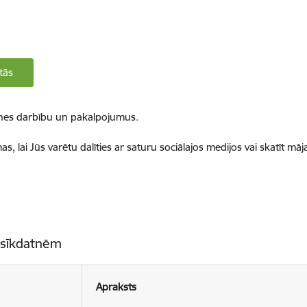
tās
ietnes darbību un pakalpojumus.
, lai Jūs varētu dalīties ar saturu sociālajos medijos vai skatīt mā
 sīkdatnēm
Apraksts