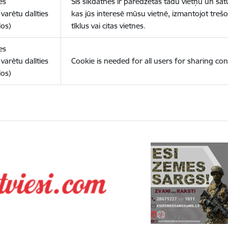
es
Šīs sīkdatnes ir paredzētas tādu vietņu un sat
varētu dalīties
kas jūs interesē mūsu vietnē, izmantojot treš
los)
tīklus vai citas vietnes.
es
varētu dalīties
Cookie is needed for all users for sharing con
los)