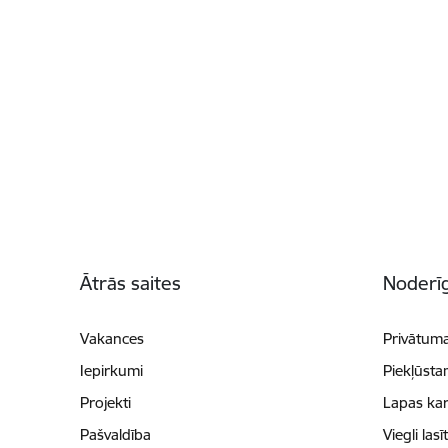
Kājene
Ātrās saites
Noderīg
Vakances
Privātuma
Iepirkumi
Piekļūsta
Projekti
Lapas kar
Pašvaldība
Viegli lasī