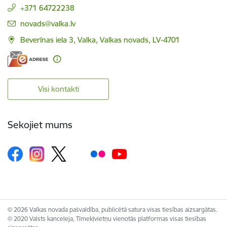
+371 64722238
E-pasts:
novads@valka.lv
Beverīnas iela 3, Valka, Valkas novads, LV-4701
Visi kontakti
Sekojiet mums
© 2026 Valkas novada pašvaldība, publicētā satura visas tiesības aizsargātas.
© 2020 Valsts kanceleja, Tīmekļvietņu vienotās platformas visas tiesības