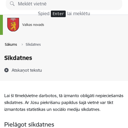
Pāriet uz lapas saturu
Spied
lai meklētu
Enter
Sākums
Sīkdatnes
Sīkdatnes
Atskaņot tekstu
Lai šī tīmekļvietne darbotos, tā izmanto obligāti nepieciešamās
sīkdatnes. Ar Jūsu piekrišanu papildus šajā vietnē var tikt
izmantotas statistikas un sociālo mediju sīkdatnes.
Pielāgot sīkdatnes