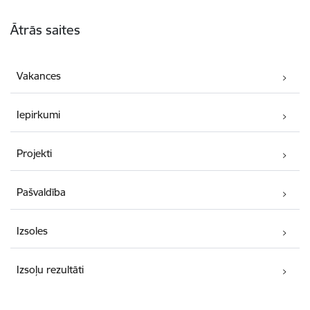
Kājene
Ātrās saites
Vakances
Iepirkumi
Projekti
Pašvaldība
Izsoles
Izsoļu rezultāti