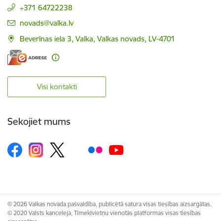
+371 64722238
E-pasts:
novads@valka.lv
Beverīnas iela 3, Valka, Valkas novads, LV-4701
Visi kontakti
Sekojiet mums
© 2026 Valkas novada pašvaldība, publicētā satura visas tiesības aizsargātas.
© 2020 Valsts kanceleja, Tīmekļvietņu vienotās platformas visas tiesības