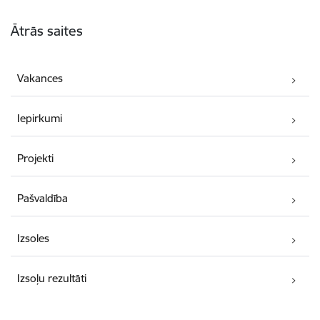
Kājene
Ātrās saites
Vakances
Iepirkumi
Projekti
Pašvaldība
Izsoles
Izsoļu rezultāti