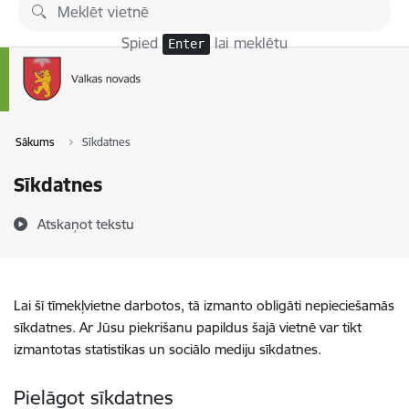
Pāriet uz lapas saturu
Spied
lai meklētu
Enter
Sākums
Sīkdatnes
Sīkdatnes
Atskaņot tekstu
Lai šī tīmekļvietne darbotos, tā izmanto obligāti nepieciešamās
sīkdatnes. Ar Jūsu piekrišanu papildus šajā vietnē var tikt
izmantotas statistikas un sociālo mediju sīkdatnes.
Pielāgot sīkdatnes