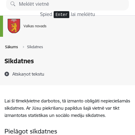
Pāriet uz lapas saturu
Spied
lai meklētu
Enter
Sākums
Sīkdatnes
Sīkdatnes
Atskaņot tekstu
Lai šī tīmekļvietne darbotos, tā izmanto obligāti nepieciešamās
sīkdatnes. Ar Jūsu piekrišanu papildus šajā vietnē var tikt
izmantotas statistikas un sociālo mediju sīkdatnes.
Pielāgot sīkdatnes