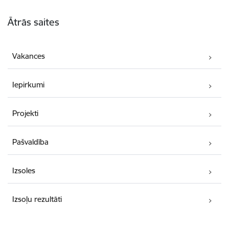
Kājene
Ātrās saites
Vakances
Iepirkumi
Projekti
Pašvaldība
Izsoles
Izsoļu rezultāti