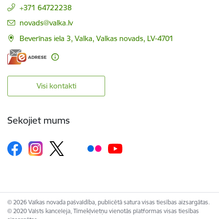
+371 64722238
E-pasts:
novads@valka.lv
Beverīnas iela 3, Valka, Valkas novads, LV-4701
Visi kontakti
Sekojiet mums
© 2026 Valkas novada pašvaldība, publicētā satura visas tiesības aizsargātas.
© 2020 Valsts kanceleja, Tīmekļvietņu vienotās platformas visas tiesības