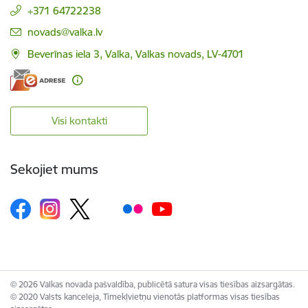
+371 64722238
E-pasts:
novads@valka.lv
Beverīnas iela 3, Valka, Valkas novads, LV-4701
Visi kontakti
Sekojiet mums
© 2026 Valkas novada pašvaldība, publicētā satura visas tiesības aizsargātas.
© 2020 Valsts kanceleja, Tīmekļvietņu vienotās platformas visas tiesības