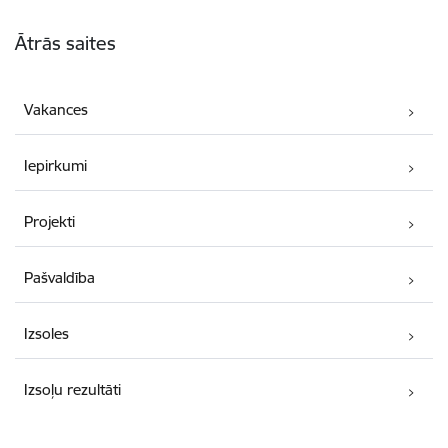
Kājene
Ātrās saites
Vakances
Iepirkumi
Projekti
Pašvaldība
Izsoles
Izsoļu rezultāti