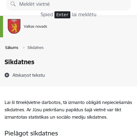
Pāriet uz lapas saturu
Spied
lai meklētu
Enter
Sākums
Sīkdatnes
Sīkdatnes
Atskaņot tekstu
Lai šī tīmekļvietne darbotos, tā izmanto obligāti nepieciešamās
sīkdatnes. Ar Jūsu piekrišanu papildus šajā vietnē var tikt
izmantotas statistikas un sociālo mediju sīkdatnes.
Pielāgot sīkdatnes