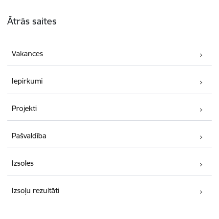
Kājene
Ātrās saites
Vakances
Iepirkumi
Projekti
Pašvaldība
Izsoles
Izsoļu rezultāti