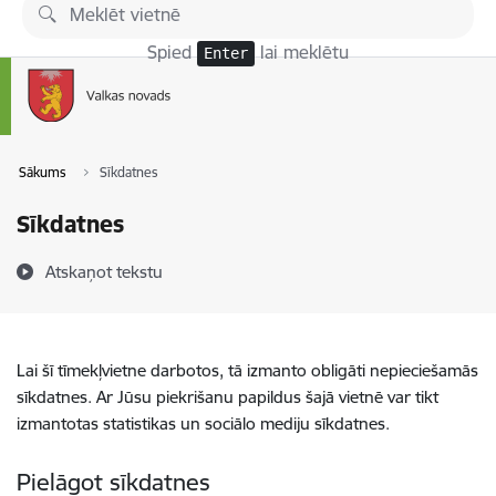
Pāriet uz lapas saturu
Spied
lai meklētu
Enter
Sākums
Sīkdatnes
Sīkdatnes
Atskaņot tekstu
Lai šī tīmekļvietne darbotos, tā izmanto obligāti nepieciešamās
sīkdatnes. Ar Jūsu piekrišanu papildus šajā vietnē var tikt
izmantotas statistikas un sociālo mediju sīkdatnes.
Pielāgot sīkdatnes