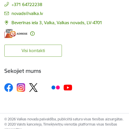
+371 64722238
E-pasts:
novads@valka.lv
Beverīnas iela 3, Valka, Valkas novads, LV-4701
Visi kontakti
Sekojiet mums
© 2026 Valkas novada pašvaldība, publicētā satura visas tiesības aizsargātas.
© 2020 Valsts kanceleja, Tīmekļvietņu vienotās platformas visas tiesības