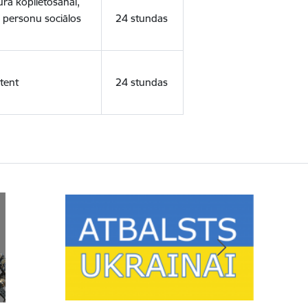
ura koplietošanai,
o personu sociālos
24 stundas
tent
24 stundas