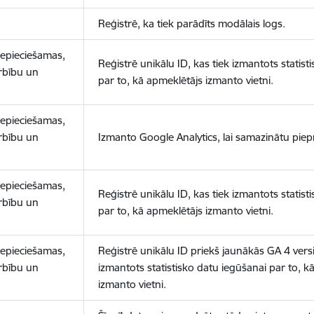
Reģistrē, ka tiek parādīts modālais logs.
nepieciešamas,
Reģistrē unikālu ID, kas tiek izmantots statist
arbību un
par to, kā apmeklētājs izmanto vietni.
nepieciešamas,
arbību un
Izmanto Google Analytics, lai samazinātu piep
nepieciešamas,
Reģistrē unikālu ID, kas tiek izmantots statist
arbību un
par to, kā apmeklētājs izmanto vietni.
nepieciešamas,
Reģistrē unikālu ID priekš jaunākās GA 4 versij
arbību un
izmantots statistisko datu iegūšanai par to, k
izmanto vietni.