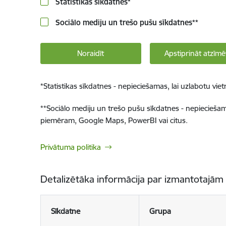
Statistikas sīkdatnes
*
Sociālo mediju un trešo pušu sīkdatnes
**
Noraidīt
Apstiprināt atzīmē
*
Statistikas sīkdatnes - nepieciešamas, lai uzlabotu v
**
Sociālo mediju un trešo pušu sīkdatnes - nepieciešamas
piemēram, Google Maps, PowerBI vai citus.
Privātuma politika
Detalizētāka informācija par izmantotajām
Sīkdatne
Grupa