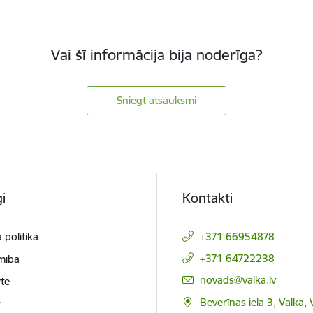
Vai šī informācija bija noderīga?
Sniegt atsauksmi
i
Kontakti
 politika
+371 66954878
+371 64722238
mība
E-pasts:
novads@valka.lv
te
Beverīnas iela 3, Valka, 
t