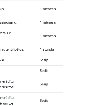
jis.
1 mēnesis
 paziņojumu.
1 mēnesis
otājs ir
1 mēnesis
 autentificētos.
1 stunda
kļa.
Sesija
Sesija
 nerādītu
Sesija
ēruši tos.
 nerādītu
Sesija
ēruši tos.