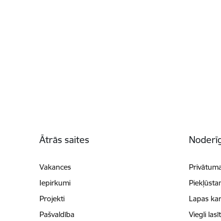
Kājene
Ātrās saites
Noderīg
Vakances
Privātuma
Iepirkumi
Piekļūsta
Projekti
Lapas kar
Pašvaldība
Viegli lasī