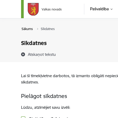
Pāriet uz lapas saturu
Pašvaldība
Sākums
Sīkdatnes
Sīkdatnes
Atskaņot tekstu
Lai šī tīmekļvietne darbotos, tā izmanto obligāti nepiec
sīkdatnes.
Pielāgot sīkdatnes
Lūdzu, atzīmējiet savu izvēli: