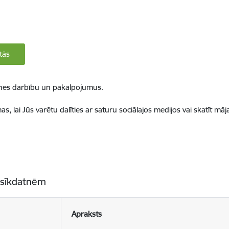
tās
ietnes darbību un pakalpojumus.
, lai Jūs varētu dalīties ar saturu sociālajos medijos vai skatīt mā
 sīkdatnēm
Apraksts