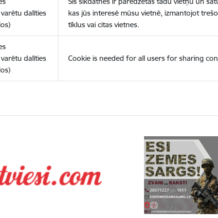
es
Šīs sīkdatnes ir paredzētas tādu vietņu un sat
varētu dalīties
kas jūs interesē mūsu vietnē, izmantojot treš
los)
tīklus vai citas vietnes.
es
varētu dalīties
Cookie is needed for all users for sharing con
los)