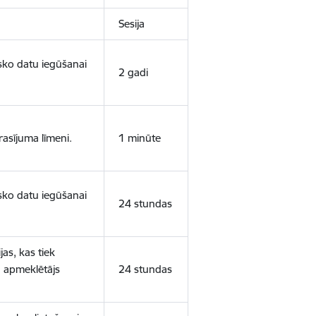
Sesija
isko datu iegūšanai
2 gadi
rasījuma līmeni.
1 minūte
isko datu iegūšanai
24 stundas
as, kas tiek
ā apmeklētājs
24 stundas