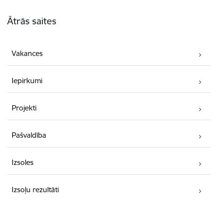
Kājene
Ātrās saites
Vakances
Iepirkumi
Projekti
Pašvaldība
Izsoles
Izsoļu rezultāti