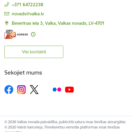
+371 64722238
E-pasts:
novads@valka.lv
Beverīnas iela 3, Valka, Valkas novads, LV-4701
Visi kontakti
Sekojiet mums
© 2026 Valkas novada pašvaldība, publicētā satura visas tiesības aizsargātas.
© 2020 Valsts kanceleja, Tīmekļvietņu vienotās platformas visas tiesības