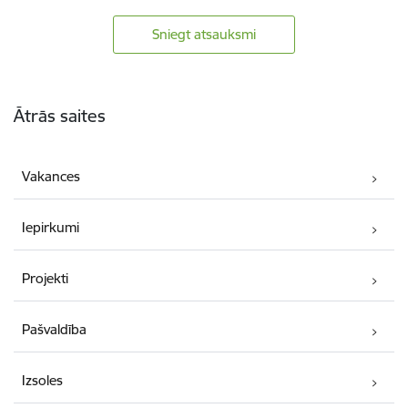
Sniegt atsauksmi
Kājene
Ātrās saites
Vakances
Iepirkumi
Projekti
Pašvaldība
Izsoles