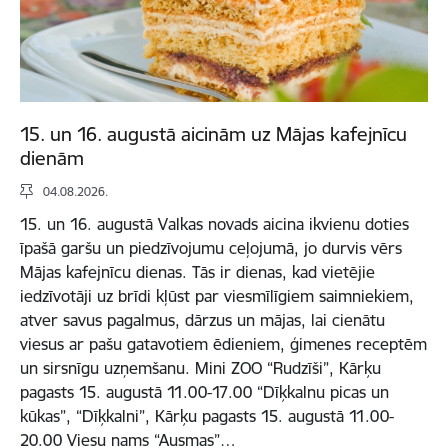
15. un 16. augustā aicinām uz Mājas kafejnīcu
dienām
04.08.2026.
15. un 16. augustā Valkas novads aicina ikvienu doties
īpašā garšu un piedzīvojumu ceļojumā, jo durvis vērs
Mājas kafejnīcu dienas. Tās ir dienas, kad vietējie
iedzīvotāji uz brīdi kļūst par viesmīlīgiem saimniekiem,
atver savus pagalmus, dārzus un mājas, lai cienātu
viesus ar pašu gatavotiem ēdieniem, ģimenes receptēm
un sirsnīgu uzņemšanu. Mini ZOO “Rudzīši”, Kārķu
pagasts 15. augustā 11.00-17.00 “Dīķkalnu picas un
kūkas”, “Dīķkalni”, Kārķu pagasts 15. augustā 11.00-
20.00 Viesu nams “Ausmas”…