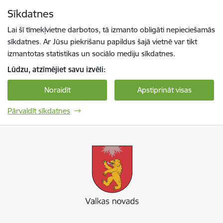
Pāriet uz lapas saturu
Sīkdatnes
Spied
lai meklētu
Enter
Lai šī tīmekļvietne darbotos, tā izmanto obligāti nepieciešamās
sīkdatnes. Ar Jūsu piekrišanu papildus šajā vietnē var tikt
izmantotas statistikas un sociālo mediju sīkdatnes.
Lūdzu, atzīmējiet savu izvēli:
Noraidīt
Apstiprināt visas
Pārvaldīt sīkdatnes
Valkas novada pašvaldība