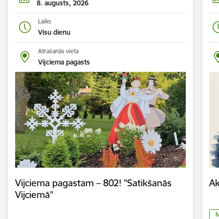
8. augusts, 2026
Laiks
Visu dienu
Atrašanās vieta
Vijciema pagasts
Vijciema pagastam – 802! "Satikšanās
Ak
Vijciemā"
M