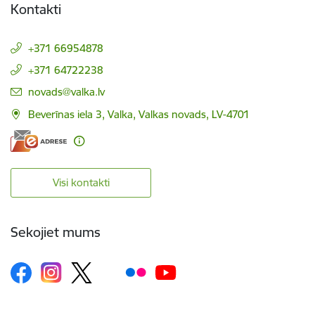
Kontakti
+371 66954878
+371 64722238
E-pasts:
novads@valka.lv
Beverīnas iela 3, Valka, Valkas novads, LV-4701
Visi kontakti
Sekojiet mums