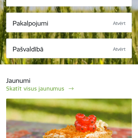
Pakalpojumi
Atvērt
Pašvaldībā
Atvērt
Jaunumi
Skatīt visus jaunumus