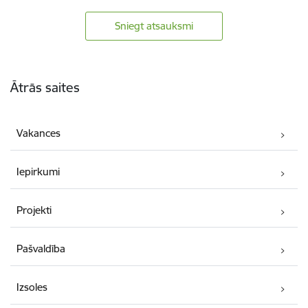
Sniegt atsauksmi
Kājene
Ātrās saites
Vakances
Iepirkumi
Projekti
Pašvaldība
Izsoles