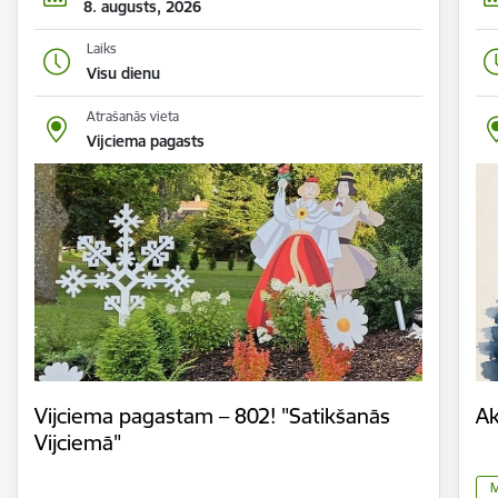
8. augusts, 2026
Laiks
Visu dienu
Atrašanās vieta
Vijciema pagasts
Vijciema pagastam – 802! "Satikšanās
Ak
Vijciemā"
M