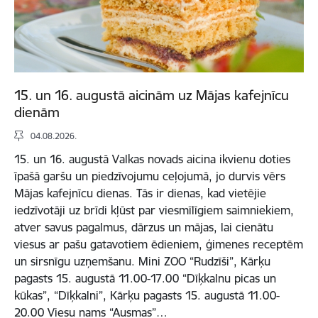
15. un 16. augustā aicinām uz Mājas kafejnīcu
dienām
04.08.2026.
15. un 16. augustā Valkas novads aicina ikvienu doties
īpašā garšu un piedzīvojumu ceļojumā, jo durvis vērs
Mājas kafejnīcu dienas. Tās ir dienas, kad vietējie
iedzīvotāji uz brīdi kļūst par viesmīlīgiem saimniekiem,
atver savus pagalmus, dārzus un mājas, lai cienātu
viesus ar pašu gatavotiem ēdieniem, ģimenes receptēm
un sirsnīgu uzņemšanu. Mini ZOO “Rudzīši”, Kārķu
pagasts 15. augustā 11.00-17.00 “Dīķkalnu picas un
kūkas”, “Dīķkalni”, Kārķu pagasts 15. augustā 11.00-
20.00 Viesu nams “Ausmas”…