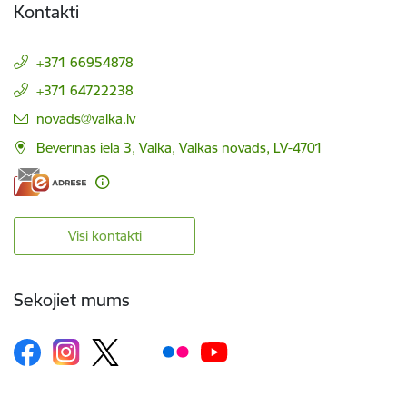
Kontakti
+371 66954878
+371 64722238
E-pasts:
novads@valka.lv
Beverīnas iela 3, Valka, Valkas novads, LV-4701
Visi kontakti
Sekojiet mums