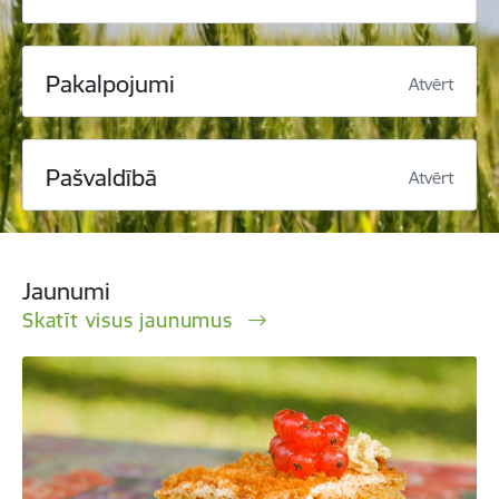
Pakalpojumi
Atvērt
Pašvaldībā
Atvērt
Jaunumi
Skatīt visus jaunumus