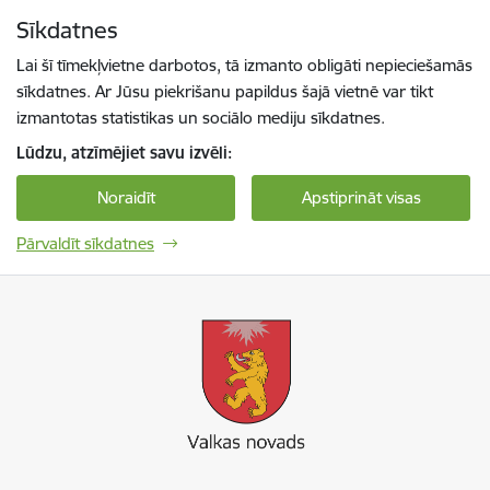
Pāriet uz lapas saturu
Sīkdatnes
Spied
lai meklētu
Enter
Lai šī tīmekļvietne darbotos, tā izmanto obligāti nepieciešamās
sīkdatnes. Ar Jūsu piekrišanu papildus šajā vietnē var tikt
izmantotas statistikas un sociālo mediju sīkdatnes.
Lūdzu, atzīmējiet savu izvēli:
Noraidīt
Apstiprināt visas
Pārvaldīt sīkdatnes
Valkas novada pašvaldība