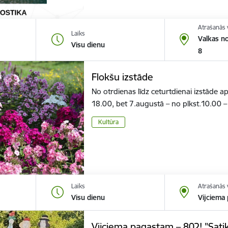
Atrašanās 
Laiks
Valkas no
Visu dienu
8
Flokšu izstāde
No otrdienas līdz ceturtdienai izstāde a
18.00, bet 7.augustā – no plkst.10.00 
Kultūra
Laiks
Atrašanās 
Visu dienu
Vijciema
Vijciema pagastam – 802! "Sati