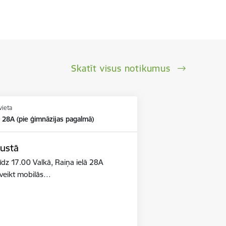
Skatīt visus notikumus
vieta
ā 28A (pie ģimnāzijas pagalmā)
gustā
īdz 17.00 Valkā, Raiņa ielā 28A
 veikt mobilās…