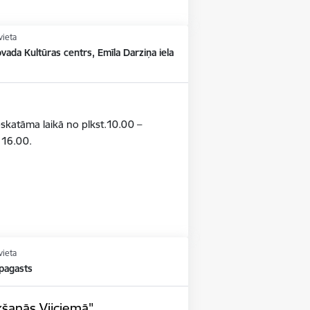
vieta
vada Kultūras centrs, Emīla Darziņa iela
pskatāma laikā no plkst.10.00 –
– 16.00.
vieta
 pagasts
kšanās Vijciemā"