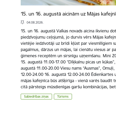
15. un 16. augustā aicinām uz Mājas kafejn
04.08.2026.
15. un 16. augustā Valkas novads aicina ikvienu dot
piedzīvojumu ceļojumā, jo durvis vērs Mājas kafejnī
vietējie iedzīvotāji uz brīdi kļūst par viesmīlīgiem
pagalmus, dārzus un mājas, lai cienātu viesus ar 
ģimenes receptēm un sirsnīgu uzņemšanu. Mini ZO
15. augustā 11.00-17.00 “Dīķkalnu picas un kūkas”, 
augustā 11.00-20.00 Viesu nams “Ausmas”, Omuļi,
12.00-24.00 16. augustā 12.00-24.00 Ēdienkartes un
mājas kafejnīca būs atšķirīga - vienā varēs baudīt t
citā pārsteigs mūsdienīgas garšu kombinācijas, be
Sabiedrības ziņas
Tūrisms