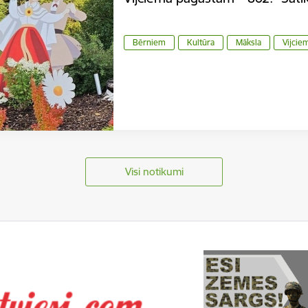
Bērniem
Kultūra
Māksla
Vijcie
Visi notikumi