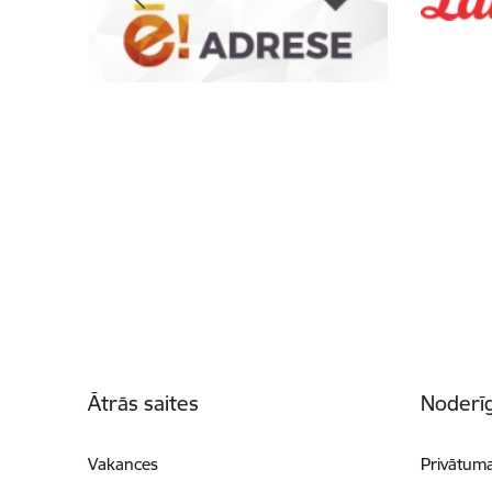
Kājene
Ātrās saites
Noderīg
Vakances
Privātuma