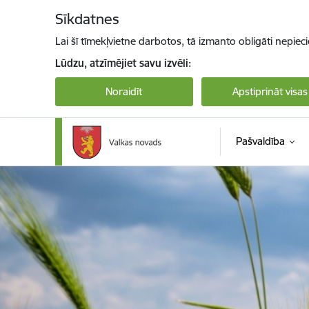
Pāriet uz lapas saturu
Sīkdatnes
Lai šī tīmekļvietne darbotos, tā izmanto obligāti nepiec
Lūdzu, atzīmējiet savu izvēli:
Noraidīt
Apstiprināt visas
Pašvaldība
Valkas novada pašvaldība