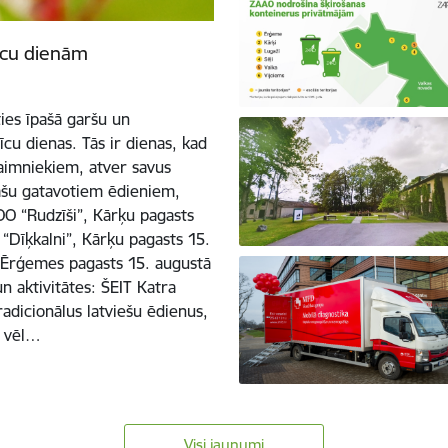
īcu dienām
ies īpašā garšu un
cu dienas. Tās ir dienas, kad
 saimniekiem, atver savus
pašu gatavotiem ēdieniem,
O “Rudzīši”, Kārķu pagasts
“Dīķkalni”, Kārķu pagasts 15.
 Ērģemes pagasts 15. augustā
 aktivitātes: ŠEIT Katra
radicionālus latviešu ēdienus,
t vēl…
Visi jaunumi