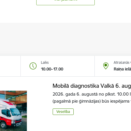
Laiks
Atrašanās 
10.00–17.00
Raiņa iel
Mobilā diagnostika Valkā 6. au
2026. gada 6. augustā no plkst. 10.00 l
(pagalmā pie ģimnāzijas) būs iespējams
Veselība