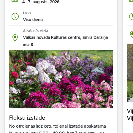
4.–7. augusts, 2026
Laiks
Visu dienu
Atrašanās vieta
Valkas novada Kultūras centrs, Emīla Darziņa
iela 8
Vi
Flokšu izstāde
Vi
No otrdienas līdz ceturtdienai izstāde apskatāma