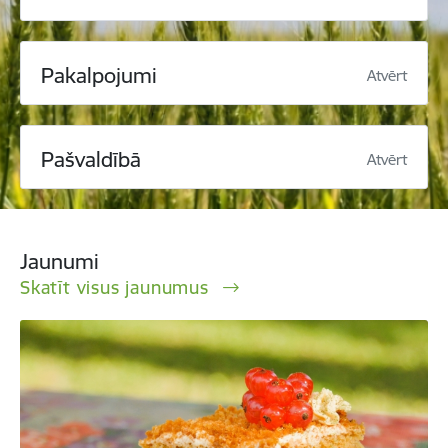
Pakalpojumi
Atvērt
Pašvaldībā
Atvērt
Jaunumi
Skatīt visus jaunumus