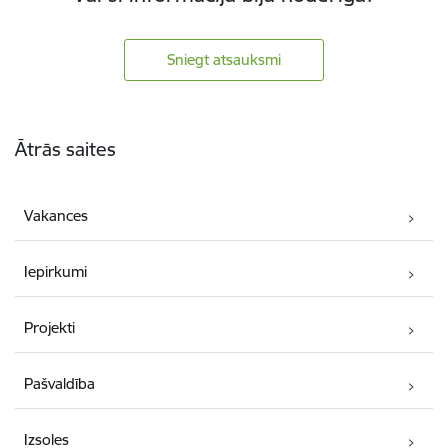
Sniegt atsauksmi
Kājene
Ātrās saites
Vakances
Iepirkumi
Projekti
Pašvaldība
Izsoles