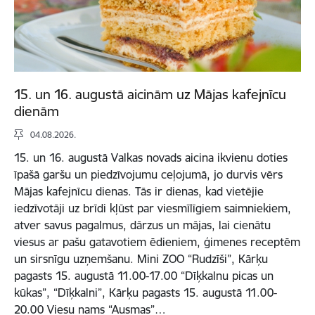
15. un 16. augustā aicinām uz Mājas kafejnīcu
dienām
04.08.2026.
15. un 16. augustā Valkas novads aicina ikvienu doties
īpašā garšu un piedzīvojumu ceļojumā, jo durvis vērs
Mājas kafejnīcu dienas. Tās ir dienas, kad vietējie
iedzīvotāji uz brīdi kļūst par viesmīlīgiem saimniekiem,
atver savus pagalmus, dārzus un mājas, lai cienātu
viesus ar pašu gatavotiem ēdieniem, ģimenes receptēm
un sirsnīgu uzņemšanu. Mini ZOO “Rudzīši”, Kārķu
pagasts 15. augustā 11.00-17.00 “Dīķkalnu picas un
kūkas”, “Dīķkalni”, Kārķu pagasts 15. augustā 11.00-
20.00 Viesu nams “Ausmas”…