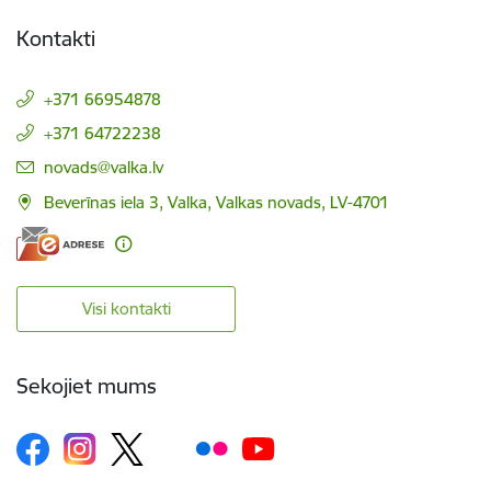
Kontakti
+371 66954878
+371 64722238
E-pasts:
novads@valka.lv
Beverīnas iela 3, Valka, Valkas novads, LV-4701
Visi kontakti
Sekojiet mums