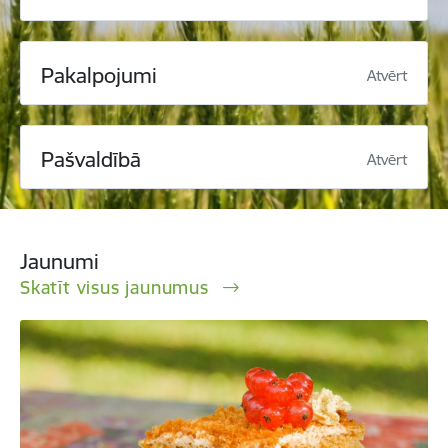
Pakalpojumi
Atvērt
Pašvaldībā
Atvērt
Jaunumi
Skatīt visus jaunumus