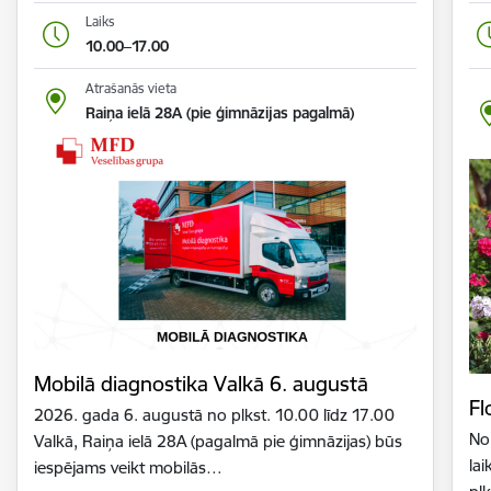
Laiks
10.00–17.00
Atrašanās vieta
Raiņa ielā 28A (pie ģimnāzijas pagalmā)
Mobilā diagnostika Valkā 6. augustā
Fl
2026. gada 6. augustā no plkst. 10.00 līdz 17.00
No
Valkā, Raiņa ielā 28A (pagalmā pie ģimnāzijas) būs
lai
iespējams veikt mobilās…