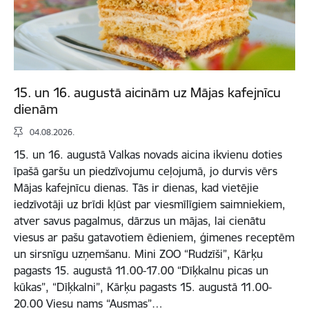
15. un 16. augustā aicinām uz Mājas kafejnīcu
dienām
04.08.2026.
15. un 16. augustā Valkas novads aicina ikvienu doties
īpašā garšu un piedzīvojumu ceļojumā, jo durvis vērs
Mājas kafejnīcu dienas. Tās ir dienas, kad vietējie
iedzīvotāji uz brīdi kļūst par viesmīlīgiem saimniekiem,
atver savus pagalmus, dārzus un mājas, lai cienātu
viesus ar pašu gatavotiem ēdieniem, ģimenes receptēm
un sirsnīgu uzņemšanu. Mini ZOO “Rudzīši”, Kārķu
pagasts 15. augustā 11.00-17.00 “Dīķkalnu picas un
kūkas”, “Dīķkalni”, Kārķu pagasts 15. augustā 11.00-
20.00 Viesu nams “Ausmas”…