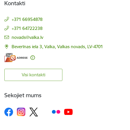
Kontakti
+371 66954878
+371 64722238
E-pasts:
novads@valka.lv
Beverīnas iela 3, Valka, Valkas novads, LV-4701
Visi kontakti
Sekojiet mums