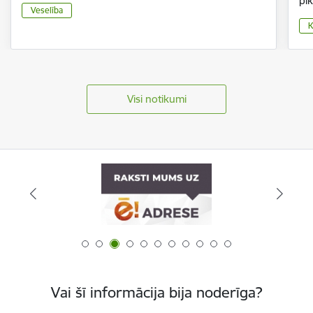
pl
Veselība
K
Visi notikumi
Vai šī informācija bija noderīga?