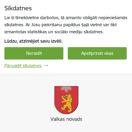
Pāriet uz lapas saturu
Sīkdatnes
Spied
lai meklētu
Enter
Lai šī tīmekļvietne darbotos, tā izmanto obligāti nepieciešamās
sīkdatnes. Ar Jūsu piekrišanu papildus šajā vietnē var tikt
izmantotas statistikas un sociālo mediju sīkdatnes.
Lūdzu, atzīmējiet savu izvēli:
Noraidīt
Apstiprināt visas
Pārvaldīt sīkdatnes
Valkas novada pašvaldība