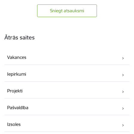
Sniegt atsauksmi
Kājene
Ātrās saites
Vakances
Iepirkumi
Projekti
Pašvaldība
Izsoles