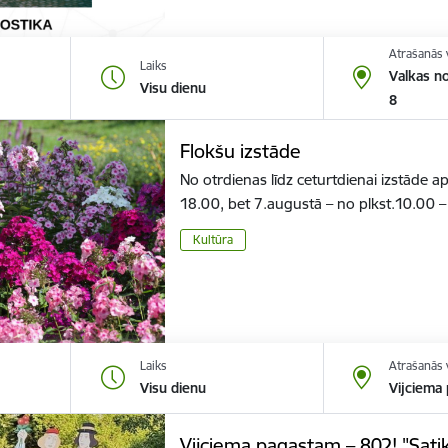
Atrašanās 
Laiks
Valkas no
Visu dienu
8
Flokšu izstāde
No otrdienas līdz ceturtdienai izstāde a
18.00, bet 7.augustā – no plkst.10.00 
Kultūra
Laiks
Atrašanās 
Visu dienu
Vijciema
Vijciema pagastam – 802! "Sati