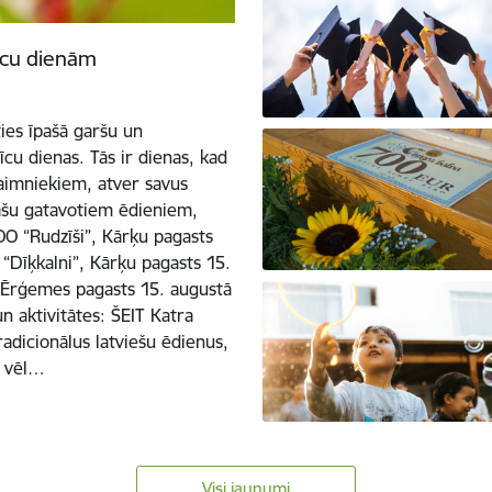
īcu dienām
ies īpašā garšu un
cu dienas. Tās ir dienas, kad
 saimniekiem, atver savus
pašu gatavotiem ēdieniem,
O “Rudzīši”, Kārķu pagasts
“Dīķkalni”, Kārķu pagasts 15.
 Ērģemes pagasts 15. augustā
 aktivitātes: ŠEIT Katra
radicionālus latviešu ēdienus,
t vēl…
Visi jaunumi