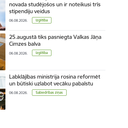
novada studējošos un ir noteikusi trīs
stipendiju veidus
Izglītība
06.08.2026.
25.augustā tiks pasniegta Valkas Jāņa
Cimzes balva
Izglītība
06.08.2026.
Labklājības ministrija rosina reformēt
un būtiski uzlabot vecāku pabalstu
Sabiedrības ziņas
06.08.2026.