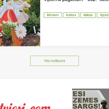
Bērniem
Kultūra
Māksla
Vijcie
Visi notikumi