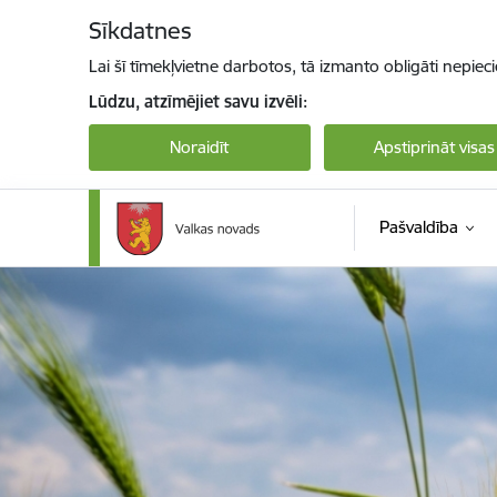
Pāriet uz lapas saturu
Sīkdatnes
Lai šī tīmekļvietne darbotos, tā izmanto obligāti nepiec
Lūdzu, atzīmējiet savu izvēli:
Noraidīt
Apstiprināt visas
Pašvaldība
Valkas novada pašvaldība