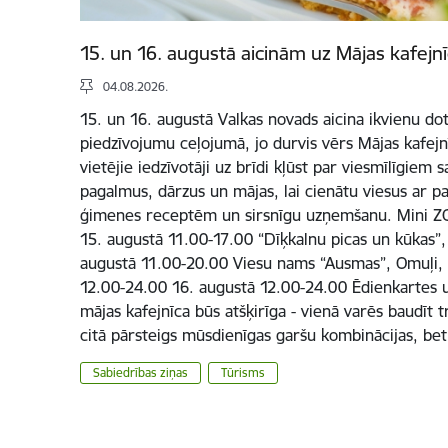
15. un 16. augustā aicinām uz Mājas kafejn
04.08.2026.
15. un 16. augustā Valkas novads aicina ikvienu dot
piedzīvojumu ceļojumā, jo durvis vērs Mājas kafejnī
vietējie iedzīvotāji uz brīdi kļūst par viesmīlīgiem
pagalmus, dārzus un mājas, lai cienātu viesus ar 
ģimenes receptēm un sirsnīgu uzņemšanu. Mini ZO
15. augustā 11.00-17.00 “Dīķkalnu picas un kūkas”, 
augustā 11.00-20.00 Viesu nams “Ausmas”, Omuļi,
12.00-24.00 16. augustā 12.00-24.00 Ēdienkartes un
mājas kafejnīca būs atšķirīga - vienā varēs baudīt t
citā pārsteigs mūsdienīgas garšu kombinācijas, be
Sabiedrības ziņas
Tūrisms