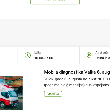
Laiks
Atrašanās 
10.00–17.00
Raiņa iel
Mobilā diagnostika Valkā 6. au
2026. gada 6. augustā no plkst. 10.00 l
(pagalmā pie ģimnāzijas) būs iespējams
Veselība