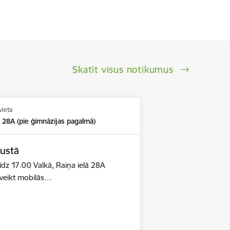
Skatīt visus notikumus
vieta
ā 28A (pie ģimnāzijas pagalmā)
gustā
īdz 17.00 Valkā, Raiņa ielā 28A
 veikt mobilās…