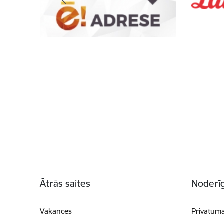
Kājene
Ātrās saites
Noderīg
Vakances
Privātuma