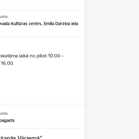
vieta
vada Kultūras centrs, Emīla Darziņa iela
pskatāma laikā no plkst.10.00 –
– 16.00.
vieta
 pagasts
kšanās Vijciemā"