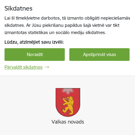
Pāriet uz lapas saturu
Sīkdatnes
Spied
lai meklētu
Enter
Lai šī tīmekļvietne darbotos, tā izmanto obligāti nepieciešamās
sīkdatnes. Ar Jūsu piekrišanu papildus šajā vietnē var tikt
izmantotas statistikas un sociālo mediju sīkdatnes.
Lūdzu, atzīmējiet savu izvēli:
Noraidīt
Apstiprināt visas
Pārvaldīt sīkdatnes
Valkas novada pašvaldība