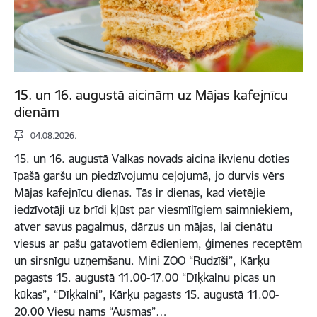
15. un 16. augustā aicinām uz Mājas kafejnīcu
dienām
04.08.2026.
15. un 16. augustā Valkas novads aicina ikvienu doties
īpašā garšu un piedzīvojumu ceļojumā, jo durvis vērs
Mājas kafejnīcu dienas. Tās ir dienas, kad vietējie
iedzīvotāji uz brīdi kļūst par viesmīlīgiem saimniekiem,
atver savus pagalmus, dārzus un mājas, lai cienātu
viesus ar pašu gatavotiem ēdieniem, ģimenes receptēm
un sirsnīgu uzņemšanu. Mini ZOO “Rudzīši”, Kārķu
pagasts 15. augustā 11.00-17.00 “Dīķkalnu picas un
kūkas”, “Dīķkalni”, Kārķu pagasts 15. augustā 11.00-
20.00 Viesu nams “Ausmas”…