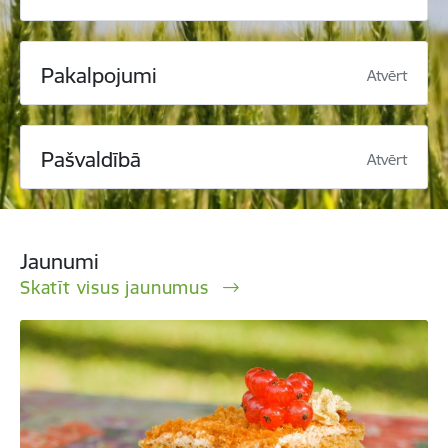
Pakalpojumi
Atvērt
Pašvaldībā
Atvērt
Jaunumi
Skatīt visus jaunumus