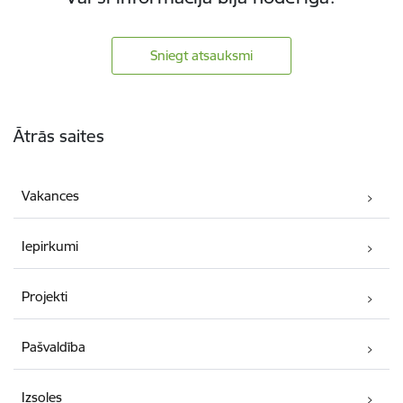
Sniegt atsauksmi
Kājene
Ātrās saites
Vakances
Iepirkumi
Projekti
Pašvaldība
Izsoles