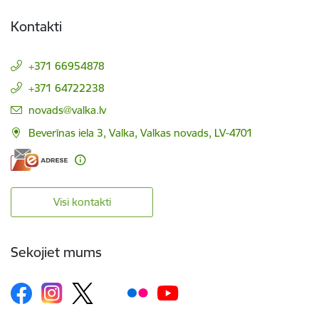
Kontakti
+371 66954878
+371 64722238
E-pasts:
novads@valka.lv
Beverīnas iela 3, Valka, Valkas novads, LV-4701
Visi kontakti
Sekojiet mums