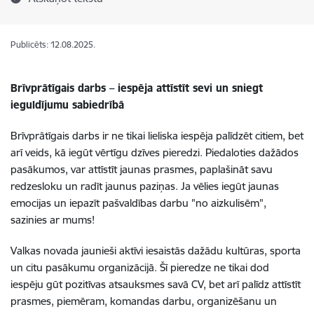
Publicēts: 12.08.2025.
Brīvprātīgais darbs – iespēja attīstīt sevi un sniegt
ieguldījumu sabiedrībā
Brīvprātīgais darbs ir ne tikai lieliska iespēja palīdzēt citiem, bet
arī veids, kā iegūt vērtīgu dzīves pieredzi. Piedaloties dažādos
pasākumos, var attīstīt jaunas prasmes, paplašināt savu
redzesloku un radīt jaunus paziņas. Ja vēlies iegūt jaunas
emocijas un iepazīt pašvaldības darbu "no aizkulisēm",
sazinies ar mums!
Valkas novada jaunieši aktīvi iesaistās dažādu kultūras, sporta
un citu pasākumu organizācijā. Šī pieredze ne tikai dod
iespēju gūt pozitīvas atsauksmes savā CV, bet arī palīdz attīstīt
prasmes, piemēram, komandas darbu, organizēšanu un