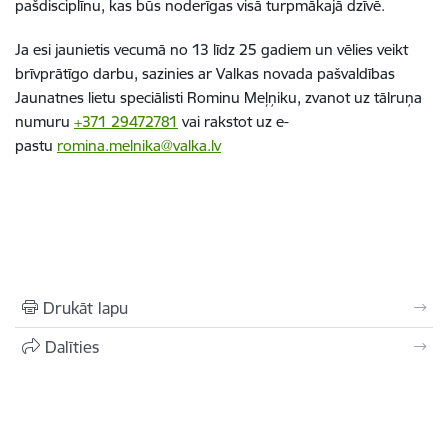
pašdisciplīnu, kas būs noderīgas visā turpmākajā dzīvē.
Ja esi jaunietis vecumā no 13 līdz 25 gadiem un vēlies veikt
brīvprātīgo darbu, sazinies ar Valkas novada pašvaldības
Jaunatnes lietu speciālisti Rominu Meļņiku, zvanot uz tālruņa
numuru
+371 29472781
vai rakstot uz e-
pastu
romina.melnika@valka.lv
Drukāt lapu
Dalīties