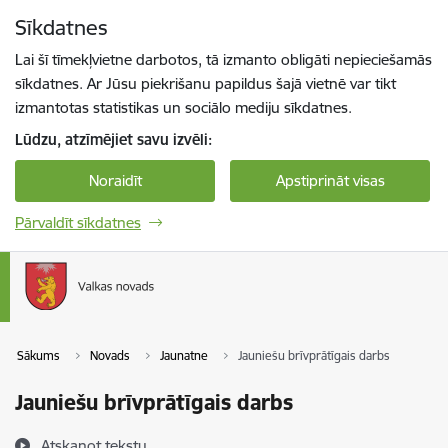
Pāriet uz lapas saturu
Sīkdatnes
Spied
lai meklētu
Enter
Lai šī tīmekļvietne darbotos, tā izmanto obligāti nepieciešamās
sīkdatnes. Ar Jūsu piekrišanu papildus šajā vietnē var tikt
izmantotas statistikas un sociālo mediju sīkdatnes.
Lūdzu, atzīmējiet savu izvēli:
Noraidīt
Apstiprināt visas
Pārvaldīt sīkdatnes
Sākums
Novads
Jaunatne
Jauniešu brīvprātīgais darbs
Jauniešu brīvprātīgais darbs
Atskaņot tekstu