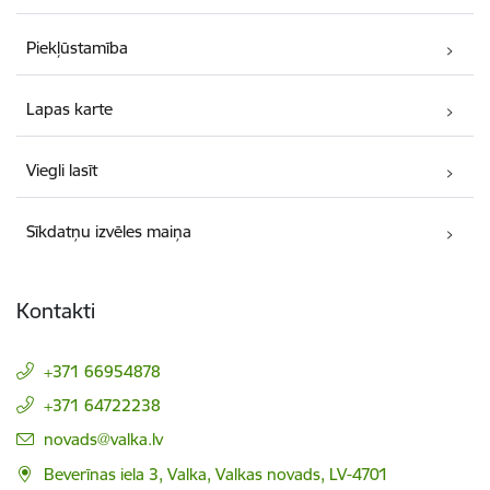
Piekļūstamība
Lapas karte
Viegli lasīt
Sīkdatņu izvēles maiņa
Kontakti
+371 66954878
+371 64722238
E-pasts:
novads@valka.lv
Beverīnas iela 3, Valka, Valkas novads, LV-4701