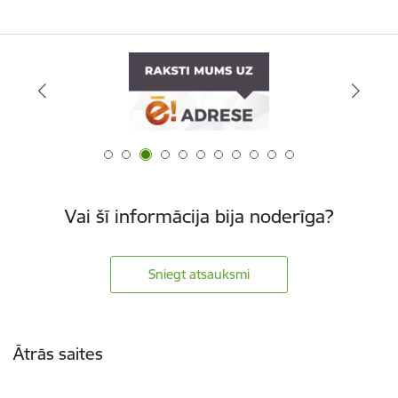
Vai šī informācija bija noderīga?
Sniegt atsauksmi
Kājene
Ātrās saites