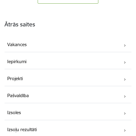
Kājene
Ātrās saites
Vakances
Iepirkumi
Projekti
Pašvaldība
Izsoles
Izsoļu rezultāti