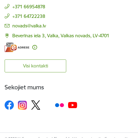
+371 66954878
+371 64722238
E-pasts:
novads@valka.lv
Beverīnas iela 3, Valka, Valkas novads, LV-4701
Visi kontakti
Sekojiet mums