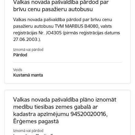
Valkas novada pašvaldība pārdod par
brīvu cenu pasažieru autobusu
Valkas novada pašvaldība pārdod par brīvu cenu
pasažieru autobusu TVM MARBUS B4080, valsts
reģistrācijas Nr. JO4305 (pirmās reģistrācijas datums
27.06.2003.).
Iznomā vai pārdod
Pārdod
Veids
Kustamā manta
Valkas novada pašvaldība plāno iznomāt
medību tiesības zemes gabalā ar
kadastra apzīmējumu 94520020016,
Ērģemes pagastā
Iznomā vai pārdod