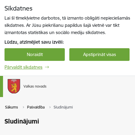
Pāriet uz lapas saturu
Sīkdatnes
Spied
lai meklētu
Enter
Lai šī tīmekļvietne darbotos, tā izmanto obligāti nepieciešamās
sīkdatnes. Ar Jūsu piekrišanu papildus šajā vietnē var tikt
izmantotas statistikas un sociālo mediju sīkdatnes.
Lūdzu, atzīmējiet savu izvēli:
Noraidīt
Apstiprināt visas
Pārvaldīt sīkdatnes
Sākums
Pašvaldība
Sludinājumi
Sludinājumi