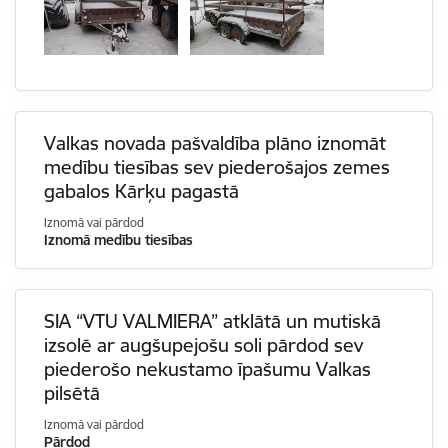
Valkas novada pašvaldība plāno iznomāt
medību tiesības sev piederošajos zemes
gabalos Kārķu pagastā
Iznomā vai pārdod
Iznomā medību tiesības
SIA “VTU VALMIERA” atklātā un mutiskā
izsolē ar augšupejošu soli pārdod sev
piederošo nekustamo īpašumu Valkas
pilsētā
Iznomā vai pārdod
Pārdod