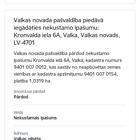
Valkas novada pašvaldība piedāvā
iegādāties nekustamo īpašumu:
Kronvalda iela 6A, Valka, Valkas novads,
LV-4701
Valkas novada pašvaldība pārdod nekustamo
īpašumu Kronvalda ielā 6A, Valkā, kadastra numurs
9401 007 0012, kas sastāv no neapbūvētas zemes
vienības ar kadastra apzīmējumu 9401 007 0154,
platība 1,0319 ha.
Iznomā vai pārdod
Pārdod
Veids
Nekustamais īpašums
Adreses
Valkas pilsēta