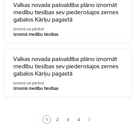
Valkas novada pašvaldība plāno iznomāt
medību tiesības sev piederošajos zemes
gabalos Kārķu pagastā
Iznomā vai pārdod
Iznomā medību tiesības
Valkas novada pašvaldība plāno iznomāt
medību tiesības sev piederošajos zemes
gabalos Kārķu pagastā
Iznomā vai pārdod
Iznomā medību tiesības
Lapošana
1
2
3
4
Pašreizējā lapa
Lapa
Lapa
Lapa