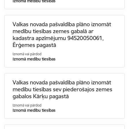
Iznomā medību tiesības
Valkas novada pašvaldība plāno iznomāt
medību tiesības zemes gabalā ar
kadastra apzīmējumu 94520050061,
Ērģemes pagastā
Iznomā vai pārdod
Iznomā medību tiesības
Valkas novada pašvaldība plāno iznomāt
medību tiesības sev piederošajos zemes
gabalos Kārķu pagastā
Iznomā vai pārdod
Iznomā medību tiesības