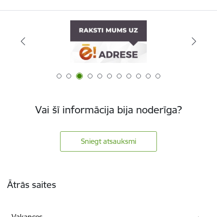
Vai šī informācija bija noderīga?
Sniegt atsauksmi
Kājene
Ātrās saites
Vakances