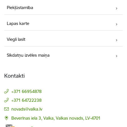
Piekļūstamība
Lapas karte
Viegli lasīt
Sīkdatņu izvēles maiņa
Kontakti
+371 66954878
+371 64722238
E-pasts:
novads@valka.lv
Beverīnas iela 3, Valka, Valkas novads, LV-4701