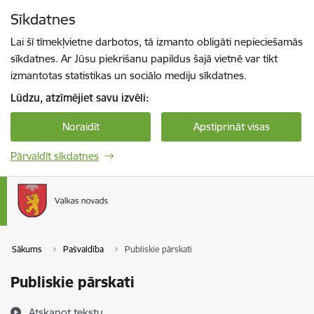
Pāriet uz lapas saturu
Sīkdatnes
Spied
lai meklētu
Enter
Lai šī tīmekļvietne darbotos, tā izmanto obligāti nepieciešamās
sīkdatnes. Ar Jūsu piekrišanu papildus šajā vietnē var tikt
izmantotas statistikas un sociālo mediju sīkdatnes.
Lūdzu, atzīmējiet savu izvēli:
Noraidīt
Apstiprināt visas
Pārvaldīt sīkdatnes
Sākums
Pašvaldība
Publiskie pārskati
Publiskie pārskati
Atskaņot tekstu