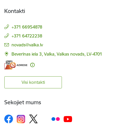
Kontakti
+371 66954878
+371 64722238
E-pasts:
novads@valka.lv
Beverīnas iela 3, Valka, Valkas novads, LV-4701
Visi kontakti
Sekojiet mums