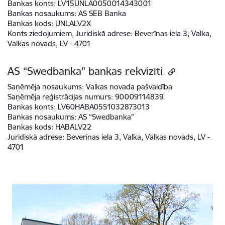
Bankas konts:
LV15UNLA0050014343001
Bankas nosaukums:
AS SEB Banka
Bankas kods:
UNLALV2X
Konts ziedojumiem, Juridiskā adrese
:
Beverīnas iela 3, Valka,
Valkas novads, LV - 4701
AS “Swedbanka" bankas rekvizīti
Saņēmēja nosaukums:
Valkas novada pašvaldība
Saņēmēja reģistrācijas numurs:
90009114839
Bankas konts:
LV60HABA0551032873013
Bankas nosaukums:
AS “Swedbanka”
Bankas kods:
HABALV22
Juridiskā adrese
:
Beverīnas iela 3, Valka, Valkas novads, LV -
4701