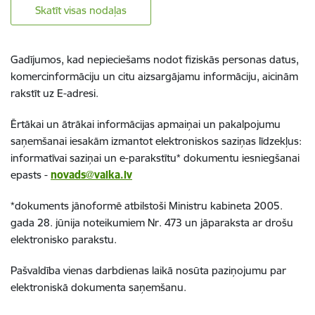
Skatīt visas nodaļas
Gadījumos, kad nepieciešams nodot fiziskās personas datus,
komercinformāciju un citu aizsargājamu informāciju, aicinām
rakstīt uz E-adresi.
Ērtākai un ātrākai informācijas apmaiņai un pakalpojumu
saņemšanai iesakām izmantot elektroniskos saziņas līdzekļus:
informatīvai saziņai un e-parakstītu* dokumentu iesniegšanai
epasts -
novads@valka.lv
*dokuments jānoformē atbilstoši Ministru kabineta 2005.
gada 28. jūnija noteikumiem Nr. 473 un jāparaksta ar drošu
elektronisko parakstu.
Pašvaldība vienas darbdienas laikā nosūta paziņojumu par
elektroniskā dokumenta saņemšanu.