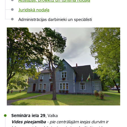
Attīstības, projektu un tūrisma nodaļa
Juridiskā nodaļa
Administrācijas darbinieki un speciālisti
Semināra iela 29
, Valka
Vides pieejamība
- pie centrālajām ieejas durvīm ir