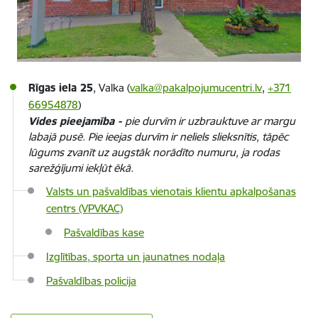
Rīgas iela 25
, Valka (
valka@pakalpojumucentri.lv
,
+371
66954878
)
Vides pieejamība -
pie durvīm ir uzbrauktuve ar margu
labajā pusē. Pie ieejas durvīm ir neliels slieksnītis, tāpēc
lūgums zvanīt uz augstāk norādīto numuru, ja rodas
sarežģījumi iekļūt ēkā.
Valsts un pašvaldības vienotais klientu apkalpošanas
centrs (VPVKAC)
Pašvaldības kase
Izglītības, sporta un jaunatnes nodaļa
Pašvaldības policija