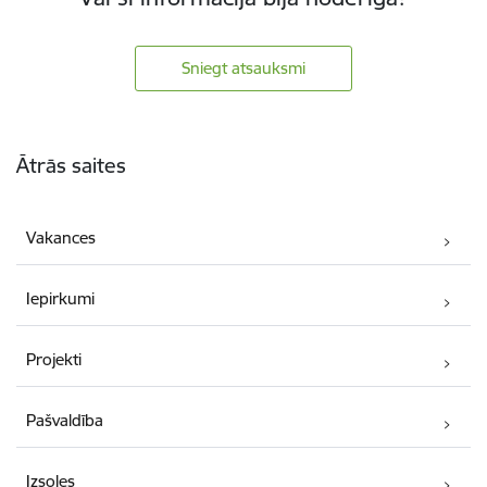
Sniegt atsauksmi
Kājene
Ātrās saites
Vakances
Iepirkumi
Projekti
Pašvaldība
Izsoles