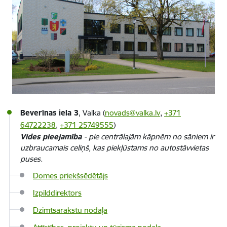
Beverīnas iela 3
, Valka (
novads@valka.lv
,
+371
64722238
,
+371 25749555
)
Vides pieejamība
- pie centrālajām kāpnēm no sāniem ir
uzbraucamais celiņš, kas piekļūstams no autostāvvietas
puses.
Domes priekšsēdētājs
Izpilddirektors
Dzimtsarakstu nodaļa