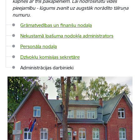
kāpnes ar trīs pakāpieniem. Lai nodrošinātu vides
pieejamību - lūgums zvanīt uz augstāk norādīto tālruņa
numuru.
Grāmatvedības un finanšu nodaļa
Nekustamā īpašuma nodokļa administrators
Personāla nodaļa
Dzīvokļu komisijas sekretāre
Administrācijas darbinieki