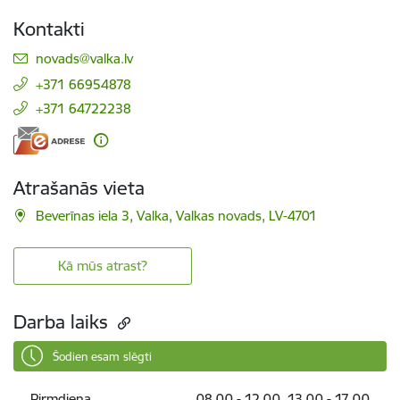
Kontakti
E-pasts:
novads@valka.lv
+371 66954878
+371 64722238
Atrašanās vieta
Beverīnas iela 3, Valka, Valkas novads, LV-4701
Kā mūs atrast?
Darba laiks
Šodien esam slēgti
Pirmdiena
08.00 - 12.00, 13.00 - 17.00