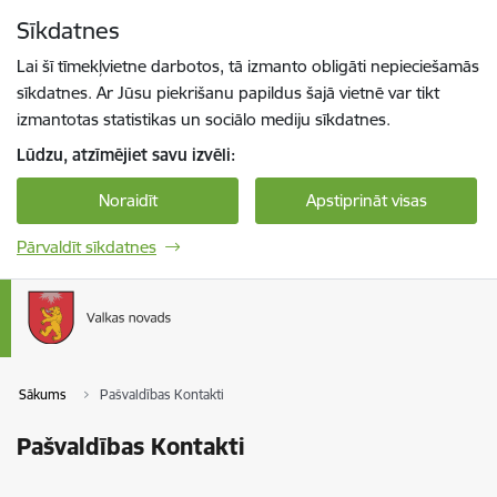
Pāriet uz lapas saturu
Sīkdatnes
Spied
lai meklētu
Enter
Lai šī tīmekļvietne darbotos, tā izmanto obligāti nepieciešamās
sīkdatnes. Ar Jūsu piekrišanu papildus šajā vietnē var tikt
izmantotas statistikas un sociālo mediju sīkdatnes.
Lūdzu, atzīmējiet savu izvēli:
Noraidīt
Apstiprināt visas
Pārvaldīt sīkdatnes
Sākums
Pašvaldības Kontakti
Pašvaldības Kontakti