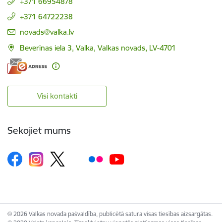
+371 66954878
+371 64722238
E-pasts:
novads@valka.lv
Beverīnas iela 3, Valka, Valkas novads, LV-4701
Visi kontakti
Sekojiet mums
© 2026 Valkas novada pašvaldība, publicētā satura visas tiesības aizsargātas.