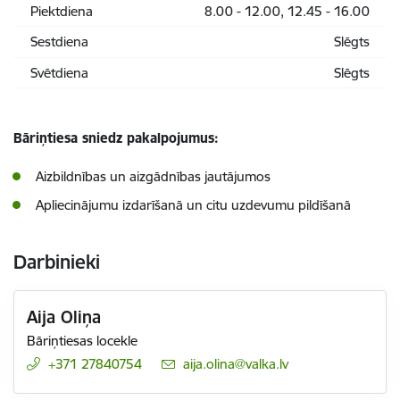
Piektdiena
8.00 - 12.00, 12.45 - 16.00
Sestdiena
Slēgts
Svētdiena
Slēgts
Bāriņtiesa sniedz pakalpojumus:
Aizbildnības un aizgādnības jautājumos
Apliecinājumu izdarīšanā un citu uzdevumu pildīšanā
Darbinieki
Aija Oliņa
Bāriņtiesas locekle
+371 27840754
E-pasts:
aija.olina@valka.lv