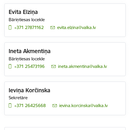
Evita Elziņa
Bāriņtiesas locekle
+371 27871162
E-pasts:
evita.elzina@valka.lv
Ineta Akmentiņa
Bāriņtiesas locekle
+371 25473196
E-pasts:
ineta.akmentina@valka.lv
Ieviņa Korčinska
Sekretāre
+371 26425668
E-pasts:
ievina.korcinska@valka.lv