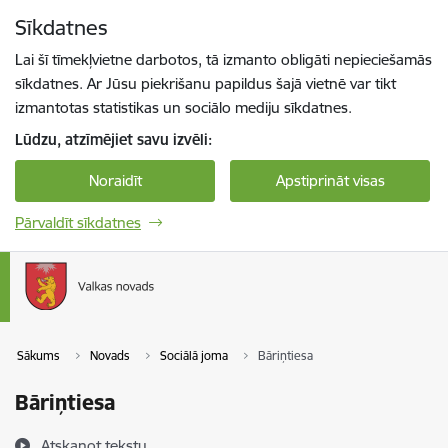
Pāriet uz lapas saturu
Sīkdatnes
Spied
lai meklētu
Enter
Lai šī tīmekļvietne darbotos, tā izmanto obligāti nepieciešamās
sīkdatnes. Ar Jūsu piekrišanu papildus šajā vietnē var tikt
izmantotas statistikas un sociālo mediju sīkdatnes.
Lūdzu, atzīmējiet savu izvēli:
Noraidīt
Apstiprināt visas
Pārvaldīt sīkdatnes
Sākums
Novads
Sociālā joma
Bāriņtiesa
Bāriņtiesa
Atskaņot tekstu