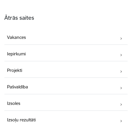
Kājene
Ātrās saites
Vakances
Iepirkumi
Projekti
Pašvaldība
Izsoles
Izsoļu rezultāti