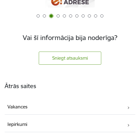
Vai šī informācija bija noderīga?
Sniegt atsauksmi
Kājene
Ātrās saites
Vakances
Iepirkumi