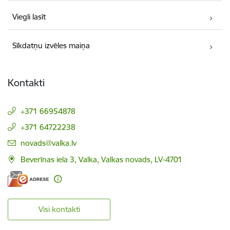
Viegli lasīt
Sīkdatņu izvēles maiņa
Kontakti
+371 66954878
+371 64722238
E-pasts:
novads@valka.lv
Beverīnas iela 3, Valka, Valkas novads, LV-4701
Visi kontakti