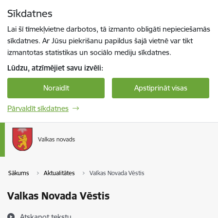
Pāriet uz lapas saturu
Sīkdatnes
Spied
lai meklētu
Enter
Lai šī tīmekļvietne darbotos, tā izmanto obligāti nepieciešamās
sīkdatnes. Ar Jūsu piekrišanu papildus šajā vietnē var tikt
izmantotas statistikas un sociālo mediju sīkdatnes.
Lūdzu, atzīmējiet savu izvēli:
Noraidīt
Apstiprināt visas
Pārvaldīt sīkdatnes
Sākums
Aktualitātes
Valkas Novada Vēstis
Valkas Novada Vēstis
Atskaņot tekstu