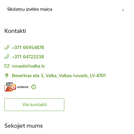
Sīkdatņu izvēles maiņa
Kontakti
+371 66954878
+371 64722238
E-pasts:
novads@valka.lv
Beverīnas iela 3, Valka, Valkas novads, LV-4701
Visi kontakti
Sekojiet mums