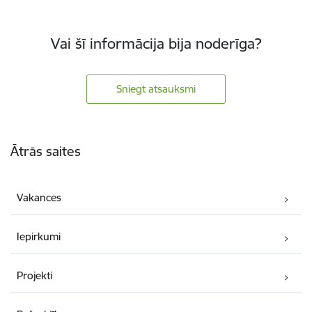
Vai šī informācija bija noderīga?
Sniegt atsauksmi
Kājene
Ātrās saites
Vakances
Iepirkumi
Projekti