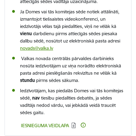
attiecīgās sēdes vadītāja uzaicinājuma.
Ja Domes vai tās komitejas sēde notiek attālināti,
izmantojot tiešsaistes videokonferenci, un
iedzīvotājs vēlas tajā piedalīties, viņš ne vēlāk kā
vienu
darbdienu pirms attiecīgās sēdes piesaka
dalību sēdē, nosūtot uz elektroniskā pasta adresi
novads@valka.lv
Valkas novada centrālās pārvaldes darbinieks
nosūta iedzīvotājam uz viņa norādīto elektroniskā
pasta adresi pieslēgšanās rekvizītus ne vēlāk kā
stundu
pirms sēdes sākuma.
Iedzīvotājam, kas piedalās Domes vai tās komitejas
sēdē,
nav
tiesību piedalīties debatēs, ja sēdes
vadītājs nedod vārdu, vai jebkādā veidā traucēt
sēdes gaitu.
Lejupielādēt:
IESNIEGUMA VEIDLAPA