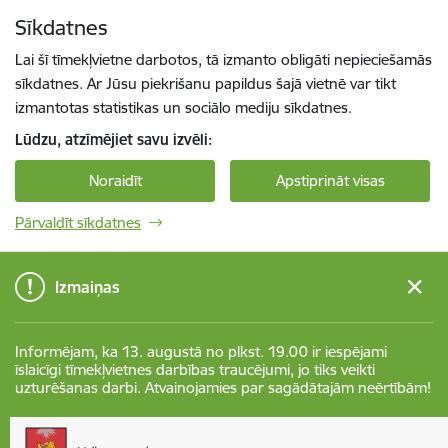
Pāriet uz lapas saturu
Sīkdatnes
Spied
lai meklētu
Enter
Lai šī tīmekļvietne darbotos, tā izmanto obligāti nepieciešamās
sīkdatnes. Ar Jūsu piekrišanu papildus šajā vietnē var tikt
izmantotas statistikas un sociālo mediju sīkdatnes.
Lūdzu, atzīmējiet savu izvēli:
Noraidīt
Apstiprināt visas
Pārvaldīt sīkdatnes
Izmaiņas
Informējam, ka 13. augustā no plkst. 19.00 ir iespējami
īslaicīgi tīmekļvietnes darbības traucējumi, jo tiks veikti
uzturēšanas darbi. Atvainojamies par sagādātajām neērtībām!