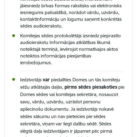
jāiesniedz brīvas formas rakstisks vai elektronisks
iesniegums pašvaldībā, norādot vārdu, uzvārdu,
kontaktinformāciju un lūgumu saņemt konkrētās
sēdes audioierakstu.
Komitejas sēdes protokolētājs izsniedz pieprasīto
audioierakstu Informācijas atklātības likumā
noteiktajā termiņā, ievērojot normatīvajos aktos
noteiktos informācijas pieejamības
ierobežojumus.
Iedzīvotājs
var
piedalīties Domes un tās komiteju
sēžu atklātajās daļās,
pirms sēdes piesakoties
pie
Domes sēdes vai komitejas sekretāra, nosaucot
savu, vārdu, uzvārdu, uzrādot personu
apliecinošu dokumentu. Ja iedzīvotājs nokavē
sēdes sākumu un nav pieteicies pie sēdes
sekretāra, viņam var liegt dalību sēdē. Sēdes
slēgtā daļa iedzīvotājam ir jāpamet pēc pirmā