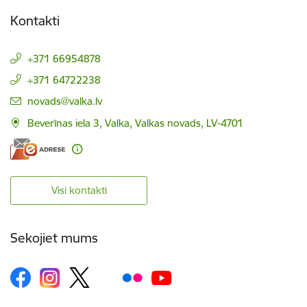
Kontakti
+371 66954878
+371 64722238
E-pasts:
novads@valka.lv
Beverīnas iela 3, Valka, Valkas novads, LV-4701
Visi kontakti
Sekojiet mums