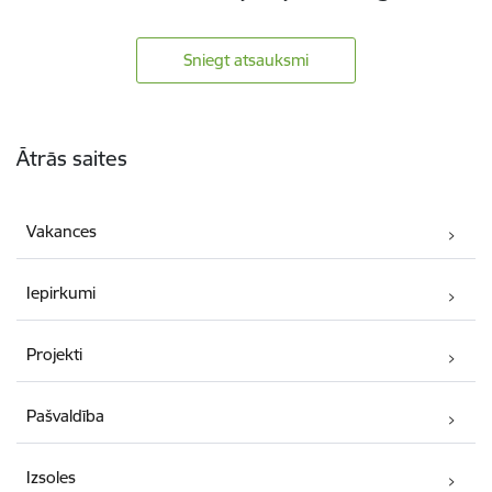
Sniegt atsauksmi
Kājene
Ātrās saites
Vakances
Iepirkumi
Projekti
Pašvaldība
Izsoles