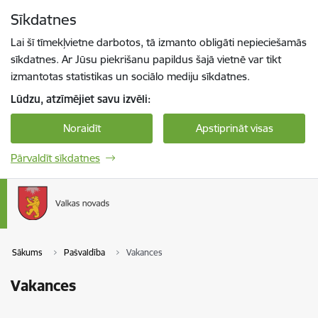
Pāriet uz lapas saturu
Sīkdatnes
Spied
lai meklētu
Enter
Lai šī tīmekļvietne darbotos, tā izmanto obligāti nepieciešamās
sīkdatnes. Ar Jūsu piekrišanu papildus šajā vietnē var tikt
izmantotas statistikas un sociālo mediju sīkdatnes.
Lūdzu, atzīmējiet savu izvēli:
Noraidīt
Apstiprināt visas
Pārvaldīt sīkdatnes
Sākums
Pašvaldība
Vakances
Vakances