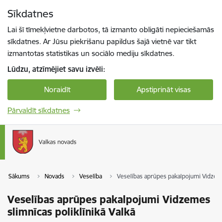
Pāriet uz lapas saturu
Sīkdatnes
Spied
lai meklētu
Enter
Lai šī tīmekļvietne darbotos, tā izmanto obligāti nepieciešamās
sīkdatnes. Ar Jūsu piekrišanu papildus šajā vietnē var tikt
izmantotas statistikas un sociālo mediju sīkdatnes.
Lūdzu, atzīmējiet savu izvēli:
Noraidīt
Apstiprināt visas
Pārvaldīt sīkdatnes
Sākums
Novads
Veselība
Veselības aprūpes pakalpojumi Vidzemes
Veselības aprūpes pakalpojumi Vidzemes
slimnīcas poliklīnikā Valkā