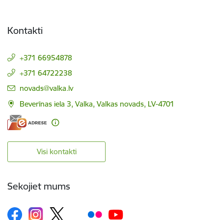
Kontakti
+371 66954878
+371 64722238
E-pasts:
novads@valka.lv
Beverīnas iela 3, Valka, Valkas novads, LV-4701
Visi kontakti
Sekojiet mums