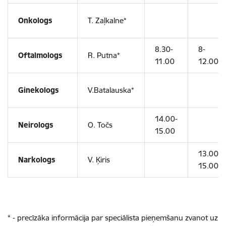
Onkologs
T. Zaļkalne*
8.30-
8-
Oftalmologs
R. Putna*
11.00
12.00
Ginekologs
V.Batalauska*
14.00-
Neirologs
O. Točs
15.00
13.00-
Narkologs
V. Ķiris
15.00
*
- precīzāka informācija par speciālista pieņemšanu zvanot uz