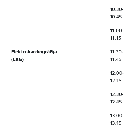
10.30-
1
10.45
1
11.00-
1
11.15
1
Elektrokardiogrāfija
11.30-
1
(EKG)
11.45
1
12.00-
1
12.15
1
12.30-
1
12.45
1
13.00-
1
13.15
1