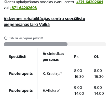
Klientu apkalpošanas nodaļas zvanu centru
+371 64202601
vai
+371 64202603
Vidzemes rehabilitācijas centra speciālistu
pieņemšanas laiki Valkā
Tabulu iespējams pabīdīt!
Ārstniecības
Speciālist
i
Pr.
Ot.
personas
8.00-
8.00-
Fizioterapeits
K. Krastiņa*
16.30
16.30
9.00-
9.00-
Fizioterapeits
E.Vīlistere*
14.00
14.00