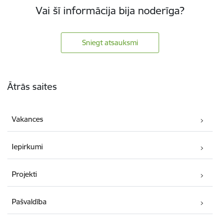
Vai šī informācija bija noderīga?
Sniegt atsauksmi
Kājene
Ātrās saites
Vakances
Iepirkumi
Projekti
Pašvaldība