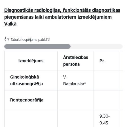
Diagnostikās radioloģijas, funkcionālās diagnostikas
pieņemšanas laiki ambulatoriem izmeklējumiem
Valkā
Tabulu iespējams pabīdīt!
Ārstniecības
Izmeklējums
Pr.
O
persona
Ginekoloģiskā
V.
ultrasonogrāfija
Batalauska*
Rentgenogrāfija
9.30-
9
9.45
9