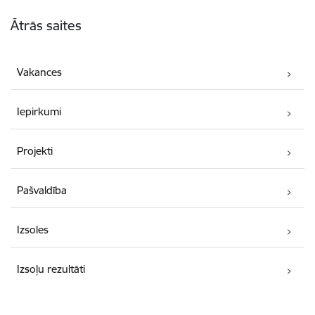
Kājene
Ātrās saites
Vakances
Iepirkumi
Projekti
Pašvaldība
Izsoles
Izsoļu rezultāti