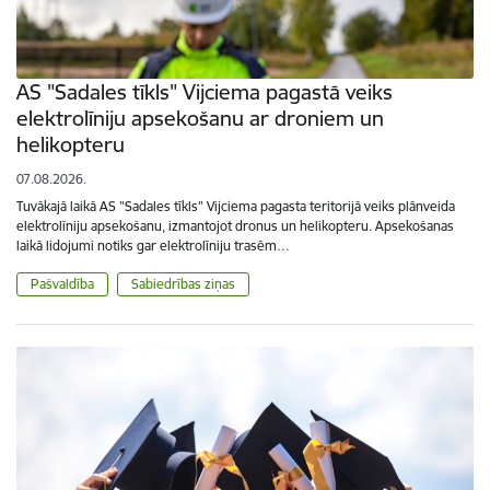
AS "Sadales tīkls" Vijciema pagastā veiks
elektrolīniju apsekošanu ar droniem un
helikopteru
07.08.2026.
Tuvākajā laikā AS "Sadales tīkls" Vijciema pagasta teritorijā veiks plānveida
elektrolīniju apsekošanu, izmantojot dronus un helikopteru. Apsekošanas
laikā lidojumi notiks gar elektrolīniju trasēm…
Pašvaldība
Sabiedrības ziņas