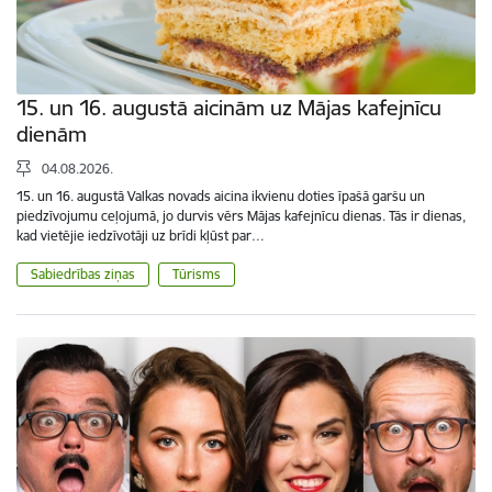
15. un 16. augustā aicinām uz Mājas kafejnīcu
dienām
04.08.2026.
15. un 16. augustā Valkas novads aicina ikvienu doties īpašā garšu un
piedzīvojumu ceļojumā, jo durvis vērs Mājas kafejnīcu dienas. Tās ir dienas,
kad vietējie iedzīvotāji uz brīdi kļūst par…
Sabiedrības ziņas
Tūrisms