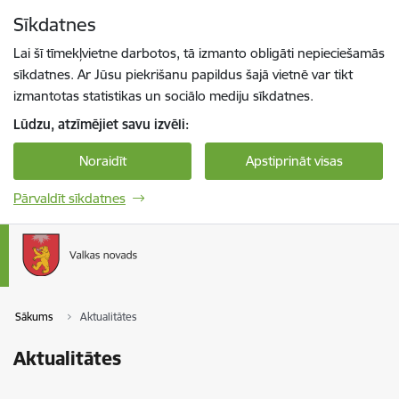
Pāriet uz lapas saturu
Sīkdatnes
Spied
lai meklētu
Enter
Lai šī tīmekļvietne darbotos, tā izmanto obligāti nepieciešamās
sīkdatnes. Ar Jūsu piekrišanu papildus šajā vietnē var tikt
izmantotas statistikas un sociālo mediju sīkdatnes.
Lūdzu, atzīmējiet savu izvēli:
Noraidīt
Apstiprināt visas
Pārvaldīt sīkdatnes
Sākums
Aktualitātes
Aktualitātes