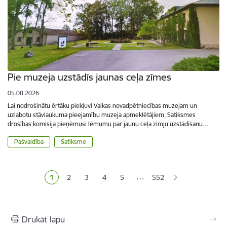
Pie muzeja uzstādīs jaunas ceļa zīmes
05.08.2026.
Lai nodrošinātu ērtāku piekļuvi Valkas novadpētniecības muzejam un
uzlabotu stāvlaukuma pieejamību muzeja apmeklētājiem, Satiksmes
drošības komisija pieņēmusi lēmumu par jaunu ceļa zīmju uzstādīšanu…
Pašvaldība
Satiksme
Lapošana
…
1
2
3
4
5
552
Pašreizējā lapa
Lapa
Lapa
Lapa
Lapa
Drukāt lapu