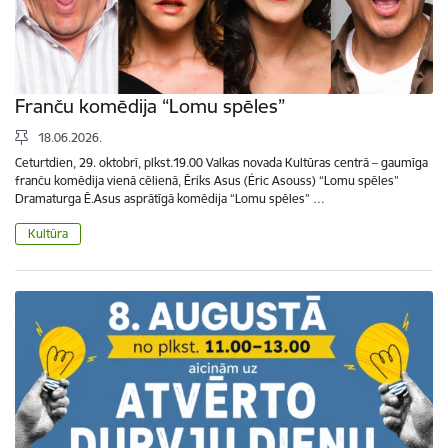
Franču komēdija “Lomu spēles”
18.06.2026.
Ceturtdien, 29. oktobrī, plkst.19.00 Valkas novada Kultūras centrā – gaumīga
franču komēdija vienā cēlienā, Ēriks Asus (Éric Asouss) “Lomu spēles”
Dramaturga Ē.Asus asprātīgā komēdija “Lomu spēles” …
Kultūra