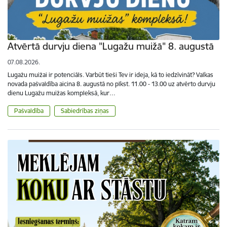
Atvērtā durvju diena "Lugažu muižā" 8. augustā
07.08.2026.
Lugažu muižai ir potenciāls. Varbūt tieši Tev ir ideja, kā to iedzīvināt? Valkas
novada pašvaldība aicina 8. augustā no plkst. 11.00 - 13.00 uz atvērto durvju
dienu Lugažu muižas kompleksā, kur…
Pašvaldība
Sabiedrības ziņas