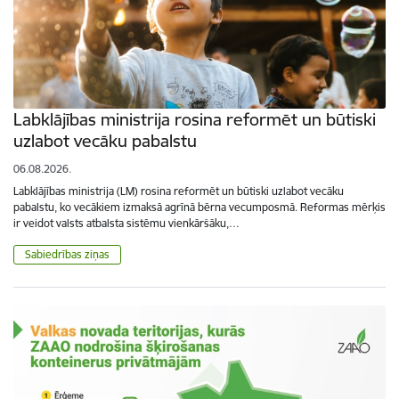
Labklājības ministrija rosina reformēt un būtiski
uzlabot vecāku pabalstu
06.08.2026.
Labklājības ministrija (LM) rosina reformēt un būtiski uzlabot vecāku
pabalstu, ko vecākiem izmaksā agrīnā bērna vecumposmā. Reformas mērķis
ir veidot valsts atbalsta sistēmu vienkāršāku,…
Sabiedrības ziņas