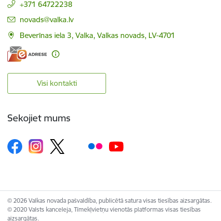
+371 64722238
E-pasts:
novads@valka.lv
Beverīnas iela 3, Valka, Valkas novads, LV-4701
Visi kontakti
Sekojiet mums
© 2026 Valkas novada pašvaldība, publicētā satura visas tiesības aizsargātas.
© 2020 Valsts kanceleja, Tīmekļvietņu vienotās platformas visas tiesības
aizsargātas.