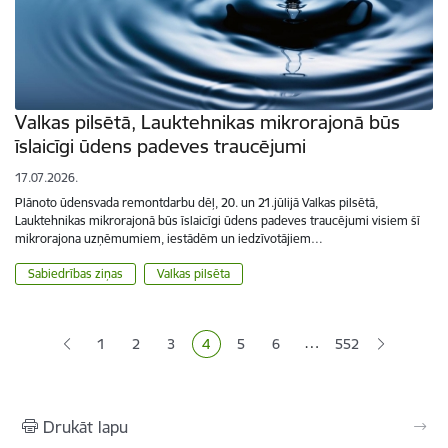
Valkas pilsētā, Lauktehnikas mikrorajonā būs
īslaicīgi ūdens padeves traucējumi
17.07.2026.
Plānoto ūdensvada remontdarbu dēļ, 20. un 21.jūlijā Valkas pilsētā,
Lauktehnikas mikrorajonā būs īslaicīgi ūdens padeves traucējumi visiem šī
mikrorajona uzņēmumiem, iestādēm un iedzīvotājiem…
Sabiedrības ziņas
Valkas pilsēta
Lapošana
…
1
2
3
4
5
6
552
Lapa
Lapa
Lapa
Pašreizējā lapa
Lapa
Lapa
Drukāt lapu