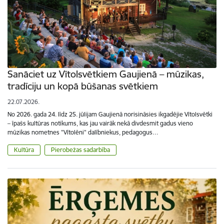
Sanāciet uz Vītolsvētkiem Gaujienā – mūzikas,
tradīciju un kopā būšanas svētkiem
22.07.2026.
No 2026. gada 24. līdz 25. jūlijam Gaujienā norisināsies ikgadējie Vītolsvētki
– īpašs kultūras notikums, kas jau vairāk nekā divdesmit gadus vieno
mūzikas nometnes "Vītolēni" dalībniekus, pedagogus…
Kultūra
Pierobežas sadarbība