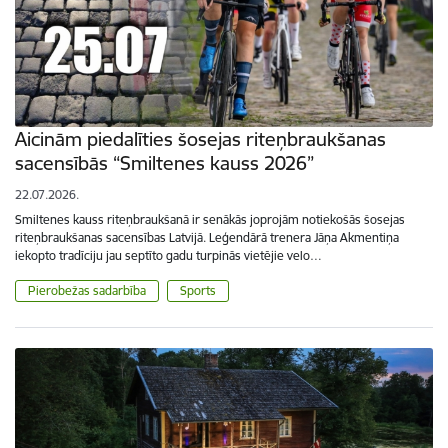
Aicinām piedalīties šosejas riteņbraukšanas
sacensībās “Smiltenes kauss 2026”
22.07.2026.
Smiltenes kauss riteņbraukšanā ir senākās joprojām notiekošās šosejas
riteņbraukšanas sacensības Latvijā. Leģendārā trenera Jāņa Akmentiņa
iekopto tradīciju jau septīto gadu turpinās vietējie velo…
Pierobežas sadarbība
Sports