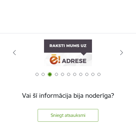
Vai šī informācija bija noderīga?
Sniegt atsauksmi
Kājene