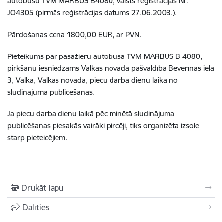
autobusu
TVM MARBUS B4080, valsts reģistrācijas Nr.
JO4305
(pirmās reģistrācijas datums 27.06.2003.).
Pārdošanas cena 1800,00 EUR, ar PVN.
Pieteikums par pasažieru autobusa TVM MARBUS B 4080,
pirkšanu iesniedzams Valkas novada pašvaldībā Beverīnas ielā
3, Valka, Valkas novadā, piecu darba dienu laikā no
sludinājuma publicēšanas.
Ja piecu darba dienu laikā pēc minētā sludinājuma
publicēšanas piesakās vairāki pircēji, tiks organizēta izsole
starp pieteicējiem.
Drukāt lapu
Dalīties