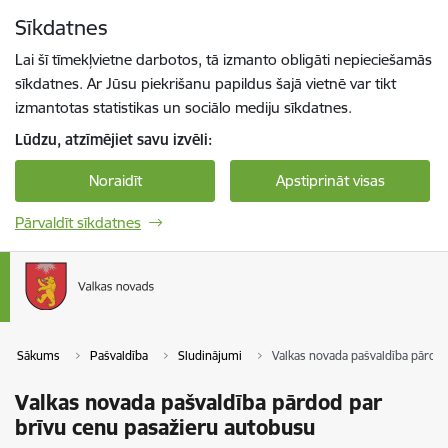
Pāriet uz lapas saturu
Sīkdatnes
Spied
lai meklētu
Enter
Lai šī tīmekļvietne darbotos, tā izmanto obligāti nepieciešamās
sīkdatnes. Ar Jūsu piekrišanu papildus šajā vietnē var tikt
izmantotas statistikas un sociālo mediju sīkdatnes.
Lūdzu, atzīmējiet savu izvēli:
Noraidīt
Apstiprināt visas
Pārvaldīt sīkdatnes
Sākums
Pašvaldība
Sludinājumi
Valkas novada pašvaldība pārdo
Valkas novada pašvaldība pārdod par
brīvu cenu pasažieru autobusu