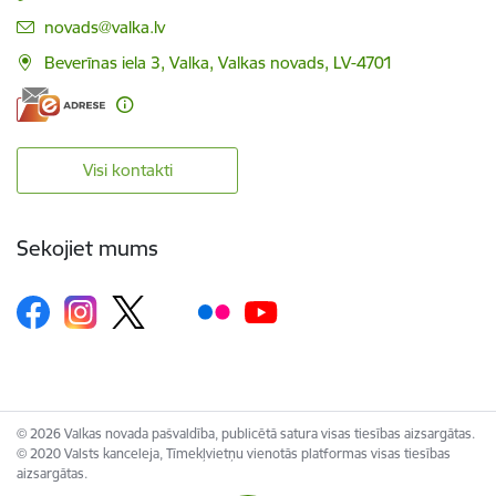
E-pasts:
novads@valka.lv
Beverīnas iela 3, Valka, Valkas novads, LV-4701
Visi kontakti
Sekojiet mums
© 2026 Valkas novada pašvaldība, publicētā satura visas tiesības aizsargātas.
© 2020 Valsts kanceleja, Tīmekļvietņu vienotās platformas visas tiesības
aizsargātas.