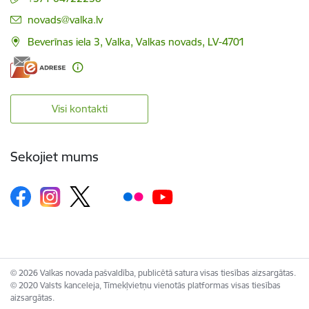
E-pasts:
novads@valka.lv
Beverīnas iela 3, Valka, Valkas novads, LV-4701
Visi kontakti
Sekojiet mums
© 2026 Valkas novada pašvaldība, publicētā satura visas tiesības aizsargātas.
© 2020 Valsts kanceleja, Tīmekļvietņu vienotās platformas visas tiesības
aizsargātas.