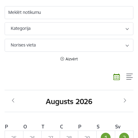
Meklēt notikumu
Kategorija
Norises vieta
Aizvērt
Augusts 2026
P
O
T
C
P
S
Sv
1
2
25
26
27
28
29