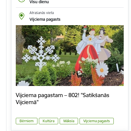
Visu dienu
Atrašanās vieta
Vijciema pagasts
Vijciema pagastam – 802! "Satikšanās
Vijciemā"
Bērniem
Kultūra
Māksla
Vijciema pagasts