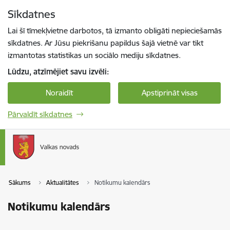
Pāriet uz lapas saturu
Sīkdatnes
Spied
lai meklētu
Enter
Lai šī tīmekļvietne darbotos, tā izmanto obligāti nepieciešamās
sīkdatnes. Ar Jūsu piekrišanu papildus šajā vietnē var tikt
izmantotas statistikas un sociālo mediju sīkdatnes.
Lūdzu, atzīmējiet savu izvēli:
Noraidīt
Apstiprināt visas
Pārvaldīt sīkdatnes
Sākums
Aktualitātes
Notikumu kalendārs
Notikumu kalendārs