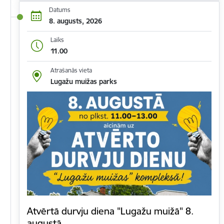
Datums
8. augusts, 2026
Laiks
11.00
Atrašanās vieta
Lugažu muižas parks
Atvērtā durvju diena "Lugažu muižā" 8.
augustā