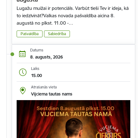
Lugažu muižai ir potenciāls. Varbūt tieši Tev ir ideja, kā
to iedzīvināt?Valkas novada pašvaldība aicina 8.
augustā no plkst. 11.00 -…
Pašvaldība
Sabiedrība
Datums
8. augusts, 2026
Laiks
15.00
Atrašanās vieta
Vijciema tautas nams