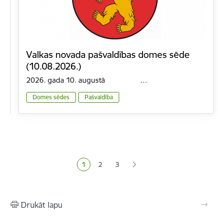
Valkas novada pašvaldības domes sēde
(10.08.2026.)
2026. gada 10. augustā …
Domes sēdes
Pašvaldība
Lapošana
1
2
3
Pašreizējā lapa
Lapa
Lapa
Drukāt lapu