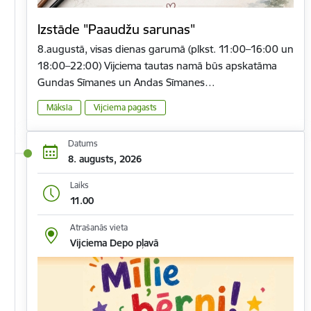
Izstāde "Paaudžu sarunas"
8.augustā, visas dienas garumā (plkst. 11:00–16:00 un
18:00–22:00) Vijciema tautas namā būs apskatāma
Gundas Sīmanes un Andas Sīmanes…
Māksla
Vijciema pagasts
Datums
8. augusts, 2026
Laiks
11.00
Atrašanās vieta
Vijciema Depo pļavā