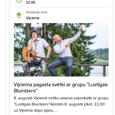
22.00
Atrašanās vieta
Vijciems
Vijciema pagasta svētki ar grupu "Lustīgais
Blumīzers"
8. augustā Vijciemā notiks vasaras zaļumballe ar grupu
"Lustīgais Blumīzers"Aicinām 8. augustā plkst. 22.00
uz Vijciema depo pļavu,…