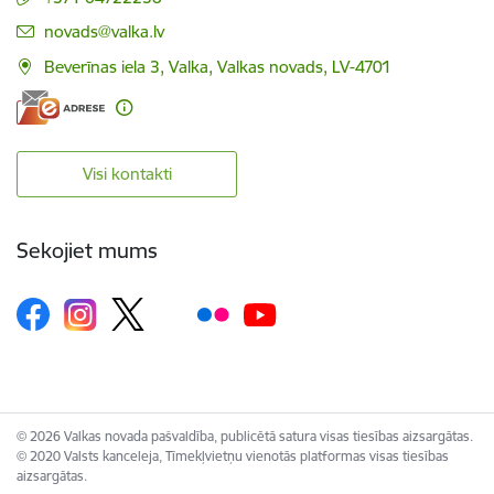
E-pasts:
novads@valka.lv
Beverīnas iela 3, Valka, Valkas novads, LV-4701
Visi kontakti
Sekojiet mums
© 2026 Valkas novada pašvaldība, publicētā satura visas tiesības aizsargātas.
© 2020 Valsts kanceleja, Tīmekļvietņu vienotās platformas visas tiesības
aizsargātas.