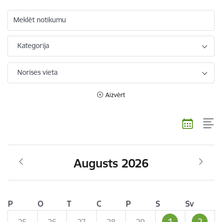
Meklēt notikumu
Kategorija
Norises vieta
Aizvērt
Augusts 2026
P
O
T
C
P
S
Sv
1
2
25
26
27
28
29