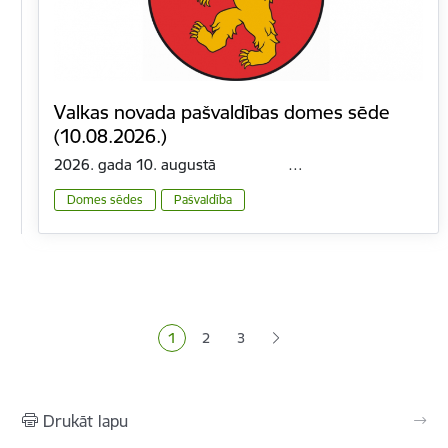
Valkas novada pašvaldības domes sēde
(10.08.2026.)
2026. gada 10. augustā …
Domes sēdes
Pašvaldība
Lapošana
1
2
3
Pašreizējā lapa
Lapa
Lapa
Drukāt lapu