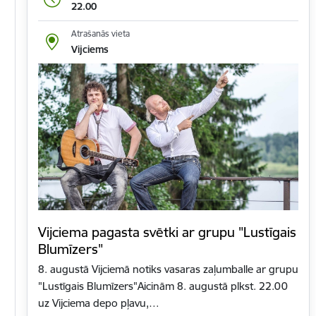
22.00
Atrašanās vieta
Vijciems
Vijciema pagasta svētki ar grupu "Lustīgais
Blumīzers"
8. augustā Vijciemā notiks vasaras zaļumballe ar grupu
"Lustīgais Blumīzers"Aicinām 8. augustā plkst. 22.00
uz Vijciema depo pļavu,…