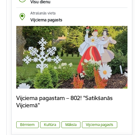
Visu dienu
Atrašanās vieta
Vijciema pagasts
Vijciema pagastam – 802! "Satikšanās
Vijciemā"
Bērniem
Kultūra
Māksla
Vijciema pagasts