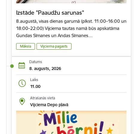
Izstāde "Paaudžu sarunas"
8.augustā, visas dienas garumā (plkst. 11:00–16:00 un
18:00–22:00) Vijciema tautas namā būs apskatāma
Gundas Sīmanes un Andas Sīmanes…
Māksla
Vijciema pagasts
Datums
8. augusts, 2026
Laiks
11.00
Atrašanās vieta
Vijciema Depo pļavā