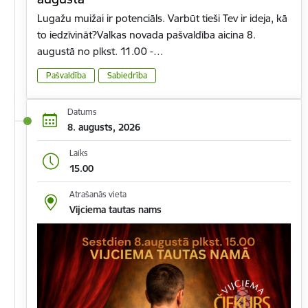
Lugažu muižai ir potenciāls. Varbūt tieši Tev ir ideja, kā
to iedzīvināt?Valkas novada pašvaldība aicina 8.
augustā no plkst. 11.00 -…
Pašvaldība
Sabiedrība
Datums
8. augusts, 2026
Laiks
15.00
Atrašanās vieta
Vijciema tautas nams