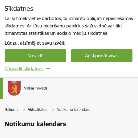
Pāriet uz lapas saturu
Sīkdatnes
Spied
lai meklētu
Enter
Lai šī tīmekļvietne darbotos, tā izmanto obligāti nepieciešamās
sīkdatnes. Ar Jūsu piekrišanu papildus šajā vietnē var tikt
izmantotas statistikas un sociālo mediju sīkdatnes.
Lūdzu, atzīmējiet savu izvēli:
Noraidīt
Apstiprināt visas
Pārvaldīt sīkdatnes
Sākums
Aktualitātes
Notikumu kalendārs
Notikumu kalendārs