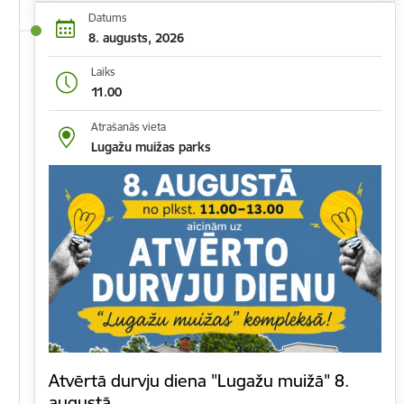
Datums
8. augusts, 2026
Laiks
11.00
Atrašanās vieta
Lugažu muižas parks
Atvērtā durvju diena "Lugažu muižā" 8.
augustā