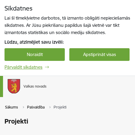
Pāriet uz lapas saturu
Sīkdatnes
Spied
lai meklētu
Enter
Lai šī tīmekļvietne darbotos, tā izmanto obligāti nepieciešamās
sīkdatnes. Ar Jūsu piekrišanu papildus šajā vietnē var tikt
izmantotas statistikas un sociālo mediju sīkdatnes.
Lūdzu, atzīmējiet savu izvēli:
Noraidīt
Apstiprināt visas
Pārvaldīt sīkdatnes
Sākums
Pašvaldība
Projekti
Projekti