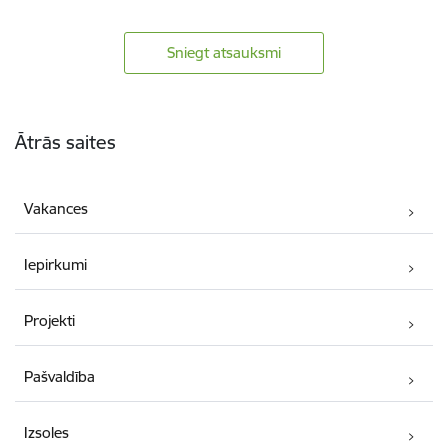
Sniegt atsauksmi
Kājene
Ātrās saites
Vakances
Iepirkumi
Projekti
Pašvaldība
Izsoles