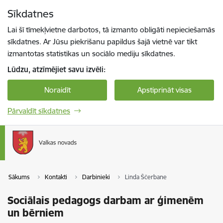
Pāriet uz lapas saturu
Sīkdatnes
Spied
lai meklētu
Enter
Lai šī tīmekļvietne darbotos, tā izmanto obligāti nepieciešamās
sīkdatnes. Ar Jūsu piekrišanu papildus šajā vietnē var tikt
izmantotas statistikas un sociālo mediju sīkdatnes.
Lūdzu, atzīmējiet savu izvēli:
Noraidīt
Apstiprināt visas
Pārvaldīt sīkdatnes
Sākums
Kontakti
Darbinieki
Linda Ščerbane
Sociālais pedagogs darbam ar ģimenēm
un bērniem