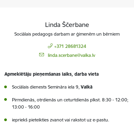
Linda Ščerbane
Sociālais pedagogs darbam ar ģimenēm un bērniem
+371 28681324
E-pasts:
linda.scerbane@valka.lv
Apmeklētāju pieņemšanas laiks, darba vieta
Sociālais dienests Semināra iela 9,
Valkā
Pirmdienās, otrdienās un ceturtdienās plkst. 8:30 - 12:00;
13:00 - 16:00
iepriekš pieteikties zvanot vai rakstot uz e-pastu.