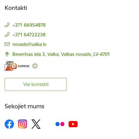
Kontakti
+371 66954878
+371 64722238
E-pasts:
novads@valka.lv
Beverīnas iela 3, Valka, Valkas novads, LV-4701
Visi kontakti
Sekojiet mums