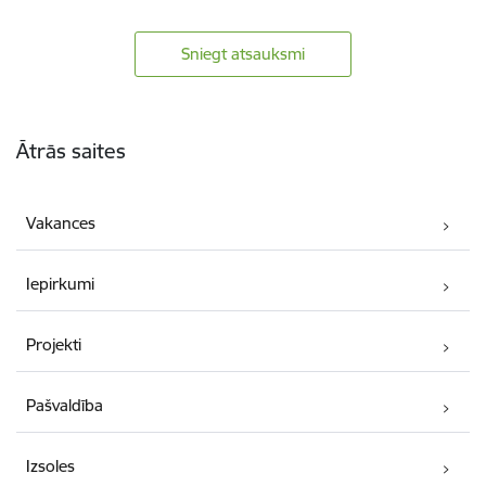
Sniegt atsauksmi
Kājene
Ātrās saites
Vakances
Iepirkumi
Projekti
Pašvaldība
Izsoles