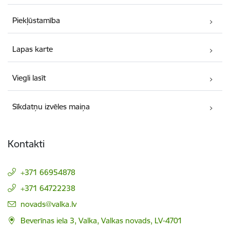
Piekļūstamība
Lapas karte
Viegli lasīt
Sīkdatņu izvēles maiņa
Kontakti
+371 66954878
+371 64722238
E-pasts:
novads@valka.lv
Beverīnas iela 3, Valka, Valkas novads, LV-4701