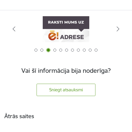
Vai šī informācija bija noderīga?
Sniegt atsauksmi
Kājene
Ātrās saites