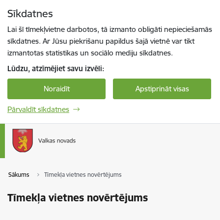
Pāriet uz lapas saturu
Sīkdatnes
Spied
lai meklētu
Enter
Lai šī tīmekļvietne darbotos, tā izmanto obligāti nepieciešamās
sīkdatnes. Ar Jūsu piekrišanu papildus šajā vietnē var tikt
izmantotas statistikas un sociālo mediju sīkdatnes.
Lūdzu, atzīmējiet savu izvēli:
Noraidīt
Apstiprināt visas
Pārvaldīt sīkdatnes
Sākums
Tīmekļa vietnes novērtējums
Tīmekļa vietnes novērtējums