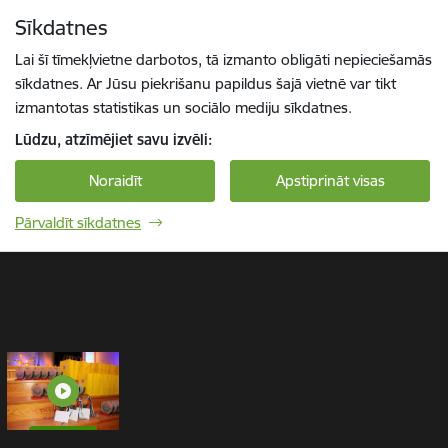
Pāriet uz lapas saturu
Sīkdatnes
1 / 1
Spied
lai meklētu
Enter
Lai šī tīmekļvietne darbotos, tā izmanto obligāti nepieciešamās
sīkdatnes. Ar Jūsu piekrišanu papildus šajā vietnē var tikt
izmantotas statistikas un sociālo mediju sīkdatnes.
Lūdzu, atzīmējiet savu izvēli:
Noraidīt
Apstiprināt visas
Pārvaldīt sīkdatnes