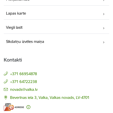
Lapas karte
Viegli lasīt
Sīkdatņu izvēles maiņa
Kontakti
+371 66954878
+371 64722238
E-pasts:
novads@valka.lv
Beverīnas iela 3, Valka, Valkas novads, LV-4701