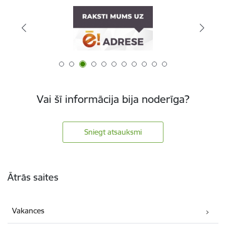
Vai šī informācija bija noderīga?
Sniegt atsauksmi
Kājene
Ātrās saites
Vakances