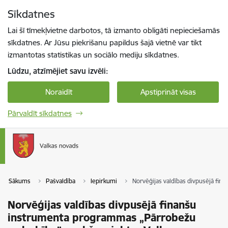
Pāriet uz lapas saturu
Sīkdatnes
Spied
lai meklētu
Enter
Lai šī tīmekļvietne darbotos, tā izmanto obligāti nepieciešamās
sīkdatnes. Ar Jūsu piekrišanu papildus šajā vietnē var tikt
izmantotas statistikas un sociālo mediju sīkdatnes.
Lūdzu, atzīmējiet savu izvēli:
Noraidīt
Apstiprināt visas
Pārvaldīt sīkdatnes
Sākums
Pašvaldība
Iepirkumi
Norvēģijas valdības divpusējā fin
Norvēģijas valdības divpusējā finanšu
instrumenta programmas „Pārrobežu