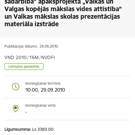
sadarbība” apakšprojekta „Valkas un
Valgas kopējās mākslas vides attīstība”
un Valkas mākslas skolas prezentācijas
materiāla izstrāde
Publikācijas datums:
29.09.2010.
VND 2010/16M/NVDFI
Lēmums pieņemts
Iesniegšanas termiņš
10:00, 29.09.2010
Iesniegšanas vieta
-
Līgumsumma
Ls 3383.00