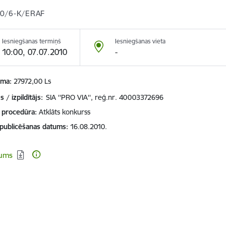
0/6-K/ERAF
Iesniegšanas termiņš
Iesniegšanas vieta
10:00, 07.07.2010
-
mma
27972,00 Ls
 / izpildītājs:
SIA ''PRO VIA'', reģ.nr. 40003372696
 procedūra
Atklāts konkurss
 publicēšanas datums
16.08.2010.
dēt:
kums