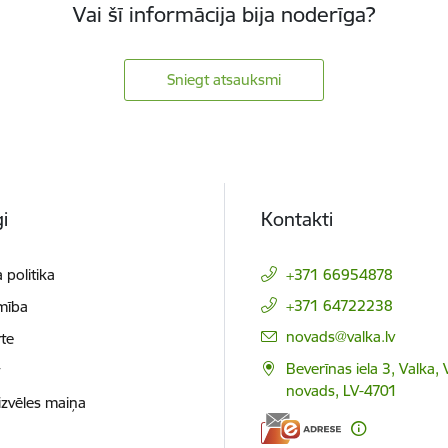
Vai šī informācija bija noderīga?
Sniegt atsauksmi
i
Kontakti
 politika
+371 66954878
+371 64722238
mība
E-pasts:
novads@valka.lv
te
Beverīnas iela 3, Valka, 
t
novads, LV-4701
izvēles maiņa