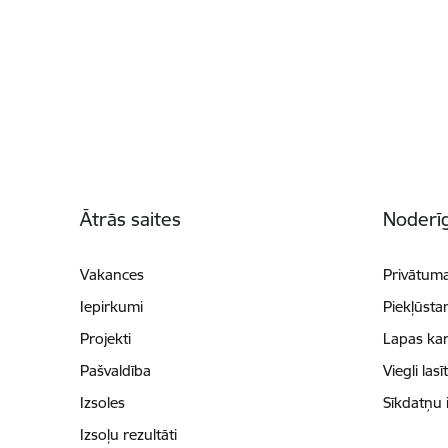
Kājene
Ātrās saites
Noderīg
Vakances
Privātuma
Iepirkumi
Piekļūsta
Projekti
Lapas kar
Pašvaldība
Viegli lasī
Izsoles
Sīkdatņu 
Izsoļu rezultāti