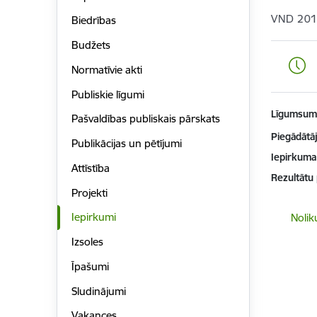
VND 201
Biedrības
Budžets
Normatīvie akti
Publiskie līgumi
Līgumsu
Pašvaldības publiskais pārskats
Piegādātājs
Publikācijas un pētījumi
Iepirkuma
Attīstība
Rezultātu
Projekti
Lejupielā
Iepirkumi
Noli
Izsoles
Īpašumi
Sludinājumi
Vakances