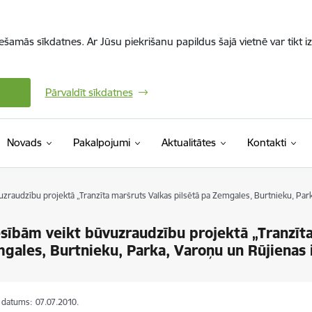
iešamās sīkdatnes. Ar Jūsu piekrišanu papildus šajā vietnē var tikt i
Pārvaldīt sīkdatnes
Novads
Pakalpojumi
Aktualitātes
Kontakti
uzraudzību projektā „Tranzīta maršruts Valkas pilsētā pa Zemgales, Burtnieku, Par
esībām veikt būvuzraudzību projektā „Tranzīta
gales, Burtnieku, Parka, Varoņu un Rūjienas 
s datums:
07.07.2010.