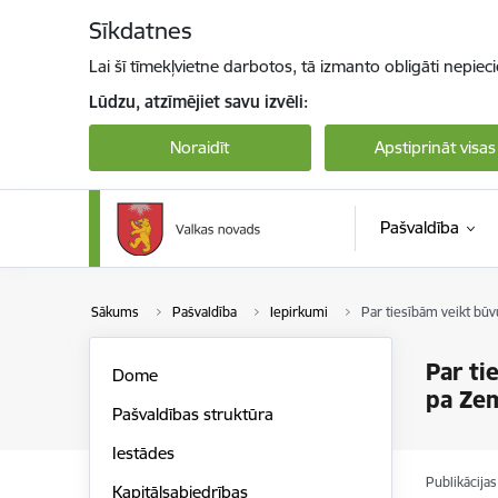
Pāriet uz lapas saturu
Sīkdatnes
Lai šī tīmekļvietne darbotos, tā izmanto obligāti nepiec
Lūdzu, atzīmējiet savu izvēli:
Noraidīt
Apstiprināt visas
Pašvaldība
Sākums
Pašvaldība
Iepirkumi
Par tiesībām veikt būv
Par ti
Dome
pa Zem
Pašvaldības struktūra
Iestādes
Publikācija
Kapitālsabiedrības