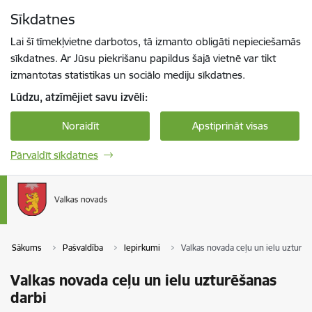
Pāriet uz lapas saturu
Sīkdatnes
Spied
lai meklētu
Enter
Lai šī tīmekļvietne darbotos, tā izmanto obligāti nepieciešamās
sīkdatnes. Ar Jūsu piekrišanu papildus šajā vietnē var tikt
izmantotas statistikas un sociālo mediju sīkdatnes.
Lūdzu, atzīmējiet savu izvēli:
Noraidīt
Apstiprināt visas
Pārvaldīt sīkdatnes
Sākums
Pašvaldība
Iepirkumi
Valkas novada ceļu un ielu uzturēš
Valkas novada ceļu un ielu uzturēšanas
darbi