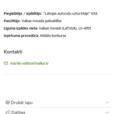
Piegādātājs / izpildītājs:
''Latvijas autoceļu uzturētājs'' VAS
Pasūtītājs
Valkas novada pašvaldība
Līguma izpildes vieta
Valkas novads (LATVIJA), LV-4701
Iepirkuma procedūra
Atklāts konkurss
Kontakti
E-pasts:
marite.valtina@valka.lv
Drukāt lapu
Dalīties