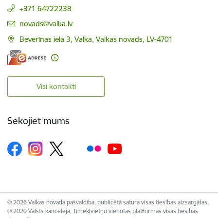
+371 64722238
E-pasts:
novads@valka.lv
Beverīnas iela 3, Valka, Valkas novads, LV-4701
Visi kontakti
Sekojiet mums
© 2026 Valkas novada pašvaldība, publicētā satura visas tiesības aizsargātas.
© 2020 Valsts kanceleja, Tīmekļvietņu vienotās platformas visas tiesības