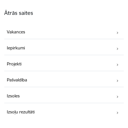
Kājene
Ātrās saites
Vakances
Iepirkumi
Projekti
Pašvaldība
Izsoles
Izsoļu rezultāti