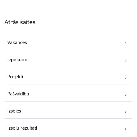
Kājene
Ātrās saites
Vakances
Iepirkumi
Projekti
Pašvaldība
Izsoles
Izsoļu rezultāti