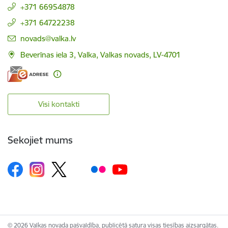
+371 66954878
+371 64722238
E-pasts:
novads@valka.lv
Beverīnas iela 3, Valka, Valkas novads, LV-4701
Visi kontakti
Sekojiet mums
© 2026 Valkas novada pašvaldība, publicētā satura visas tiesības aizsargātas.