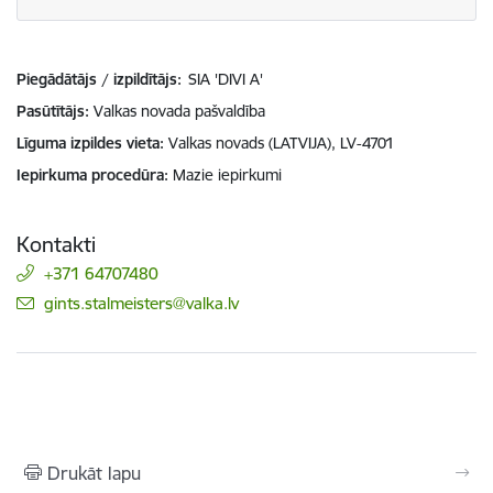
Piegādātājs / izpildītājs:
SIA 'DIVI A'
Pasūtītājs
Valkas novada pašvaldība
Līguma izpildes vieta
Valkas novads (LATVIJA), LV-4701
Iepirkuma procedūra
Mazie iepirkumi
Kontakti
+371 64707480
E-pasts:
gints.stalmeisters@valka.lv
Drukāt lapu