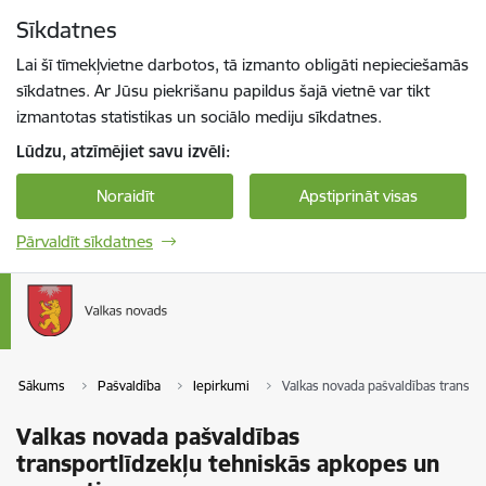
Pāriet uz lapas saturu
Sīkdatnes
Spied
lai meklētu
Enter
Lai šī tīmekļvietne darbotos, tā izmanto obligāti nepieciešamās
sīkdatnes. Ar Jūsu piekrišanu papildus šajā vietnē var tikt
izmantotas statistikas un sociālo mediju sīkdatnes.
Lūdzu, atzīmējiet savu izvēli:
Noraidīt
Apstiprināt visas
Pārvaldīt sīkdatnes
Sākums
Pašvaldība
Iepirkumi
Valkas novada pašvaldības transpo
Valkas novada pašvaldības
transportlīdzekļu tehniskās apkopes un