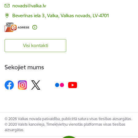
E-pasts:
novads@valka.lv
Beverīnas iela 3, Valka, Valkas novads, LV-4701
Visi kontakti
Sekojiet mums
© 2026 Valkas novada pašvaldība, publicētā satura visas tiesības aizsargātas.
© 2020 Valsts kanceleja, Tīmekļvietņu vienotās platformas visas tiesības
aizsargātas.