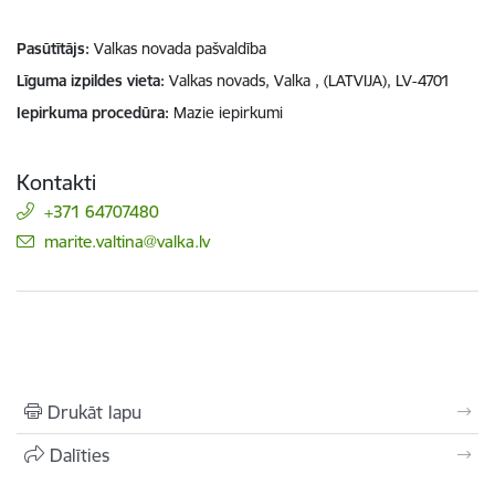
Pasūtītājs
Valkas novada pašvaldība
Līguma izpildes vieta
Valkas novads, Valka , (LATVIJA), LV-4701
Iepirkuma procedūra
Mazie iepirkumi
Kontakti
+371 64707480
E-pasts:
marite.valtina@valka.lv
Drukāt lapu
Dalīties