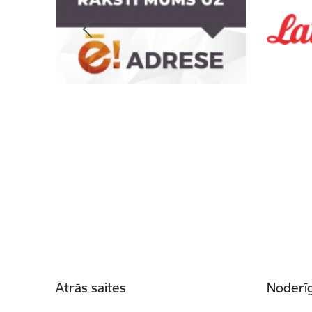
Kājene
Ātrās saites
Noderīg