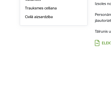
Izsoles n
Trauksmes celšana
Personām,
Civilā aizsardzība
jāautoriz
Tālrunis
Lejupielād
ELEK