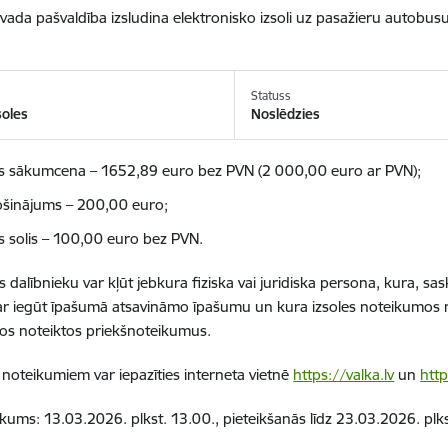
vada pašvaldība izsludina elektronisko izsoli uz pasažieru autobusu
Statuss
soles
Noslēdzies
es sākumcena – 1652,89 euro bez PVN (2 000,00 euro ar PVN);
šinājums – 200,00 euro;
es solis – 100,00 euro bez PVN.
es dalībnieku var kļūt jebkura fiziska vai juridiska persona, kura, 
ar iegūt īpašumā atsavināmo īpašumu un kura izsoles noteikumos note
os noteiktos priekšnoteikumus.
s noteikumiem var iepazīties interneta vietnē
https://valka.lv
un
http
ākums: 13.03.2026. plkst. 13.00., pieteikšanās līdz 23.03.2026. plk