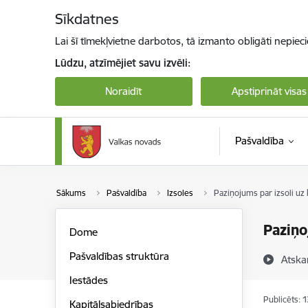
Pāriet uz lapas saturu
Sīkdatnes
Lai šī tīmekļvietne darbotos, tā izmanto obligāti nepiec
Lūdzu, atzīmējiet savu izvēli:
Noraidīt
Apstiprināt visas
Pašvaldība
Sākums
Pašvaldība
Izsoles
Paziņojums par izsoli u
Paziņo
Dome
Pašvaldības struktūra
Atska
Iestādes
Publicēts: 
Kapitālsabiedrības