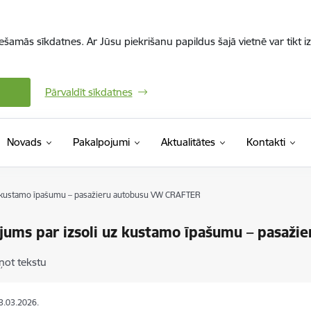
iešamās sīkdatnes. Ar Jūsu piekrišanu papildus šajā vietnē var tikt i
Pārvaldīt sīkdatnes
Novads
Pakalpojumi
Aktualitātes
Kontakti
z kustamo īpašumu – pasažieru autobusu VW CRAFTER
jums par izsoli uz kustamo īpašumu – pasaž
ņot tekstu
13.03.2026.