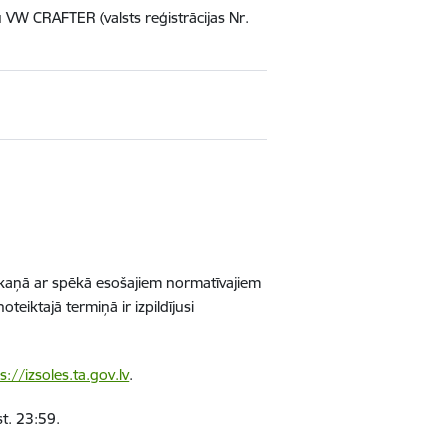
 VW CRAFTER (valsts reģistrācijas Nr.
saskaņā ar spēkā esošajiem normatīvajiem
iktajā termiņā ir izpildījusi
s://izsoles.ta.gov.lv
.
st. 23:59.