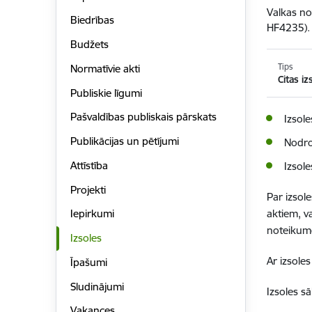
Valkas no
Biedrības
HF4235).
Budžets
Tips
Normatīvie akti
Citas iz
Publiskie līgumi
Pašvaldības publiskais pārskats
Izsol
Publikācijas un pētījumi
Nodro
Attīstība
Izsol
Projekti
Par izsol
aktiem, v
Iepirkumi
noteikum
Izsoles
Ar izsole
Īpašumi
Sludinājumi
Izsoles s
Vakances