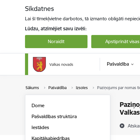
Pāriet uz lapas saturu
Sīkdatnes
Lai šī tīmekļvietne darbotos, tā izmanto obligāti nepiec
Lūdzu, atzīmējiet savu izvēli:
Noraidīt
Apstiprināt visas
Pašvaldība
Sākums
Pašvaldība
Izsoles
Paziņojums par nomas ti
Paziņo
Dome
Valkas
Pašvaldības struktūra
Atska
Iestādes
Kapitālsabiedrības