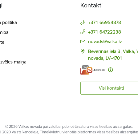
i
Kontakti
 politika
+371 66954878
+371 64722238
mība
E-pasts:
novads@valka.lv
te
Beverīnas iela 3, Valka, 
t
novads, LV-4701
izvēles maiņa
Visi kontakti
© 2026 Valkas novada pašvaldība, publicētā satura visas tiesības aizsargātas.
 2020 Valsts kanceleja, Tīmekļvietņu vienotās platformas visas tiesības aizsargāta