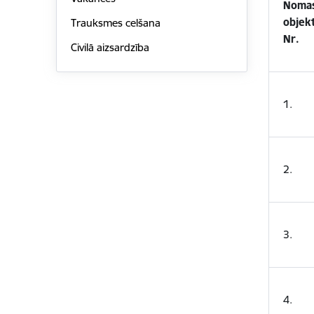
Noma
objek
Trauksmes celšana
Nr.
Civilā aizsardzība
1.
2.
3.
4.