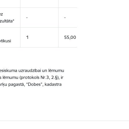
ez
-
-
-
zultāta*
Fiziska
1
55,00
tikusi
persona
tiesiskuma uzraudzībai un lēmumu
 lēmumu (protokols Nr.3, 2.§), ir
Kārķu pagastā, “Dobes”, kadastra