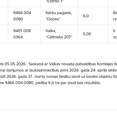
“Ezerlīči 1”
9466 004
Kārķu pagasts,
B
6,0
0080
“Dobes”
re
9401 008
Valka,
Ir
0,06
0364
“Celtnieks 207”
no
āts 05.05.2026.:
Saskaņā ar V
alkas novada pašvaldības Komisijas 
ai darījumos ar lauksaimniecības zemi
2026. gada 24. aprīļa sēdes
tzīt
2026. gada 27. marta nomas tiesību izsoli
uz izsoles objektu 
s 9466 004 0080, platība 6,0 ha par izsoli bez rezultāta.