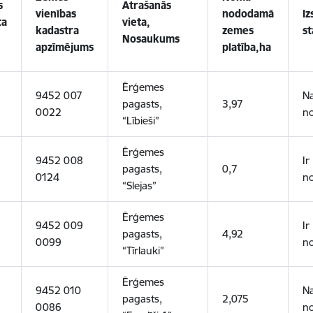
s
Atrašanās
vienības
nododamā
Iz
ta
vieta,
kadastra
zemes
st
Nosaukums
apzīmējums
platība,
ha
Ērģemes
9452 007
N
pagasts,
3,97
0022
no
“Lībieši”
Ērģemes
9452 008
Ir
pagasts,
0,7
0124
no
“Slejas”
Ērģemes
9452 009
Ir
pagasts,
4,92
0099
no
“Tīrlauki”
Ērģemes
9452 010
N
pagasts,
2,075
0086
no