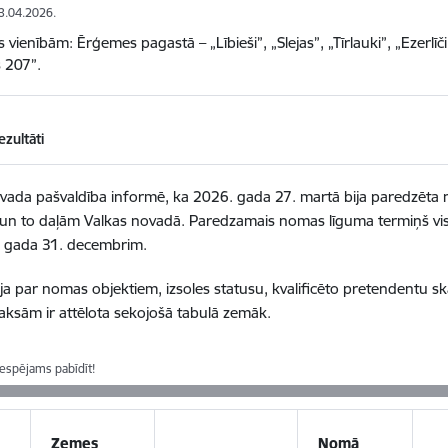
13.04.2026.
 vienībām: Ērģemes pagastā – „Lībieši”, „Slejas”, „Tīrlauki”, „Ezerlī
s 207”.
ezultāti
vada pašvaldība informē, ka 2026. gada 27. martā bija paredzēta 
un to daļām Valkas novadā. Paredzamais nomas līguma termiņš vis
. gada 31. decembrim.
ja par nomas objektiem, izsoles statusu, kvalificēto pretendentu sk
sām ir attēlota sekojošā tabulā zemāk.
iespējams pabīdīt!
Zemes
Nomā