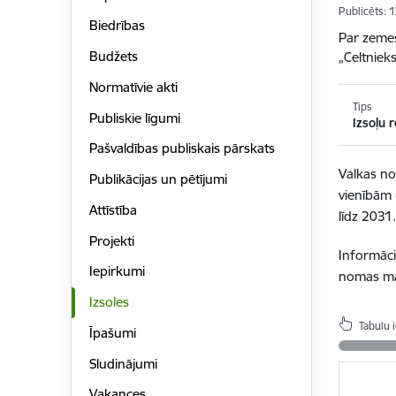
Publicēts: 
Biedrības
Par zemes
Budžets
„Celtniek
Normatīvie akti
Tips
Publiskie līgumi
Izsoļu r
Pašvaldības publiskais pārskats
Valkas no
Publikācijas un pētījumi
vienībām 
Attīstība
līdz 2031
Projekti
Informāci
Iepirkumi
nomas mak
Izsoles
Tabulu 
Īpašumi
Sludinājumi
Vakances