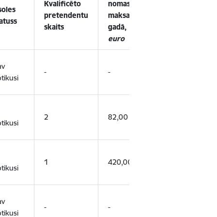
Kvalificēto
nomas
soles
pretendentu
maksa
Uzvarētājs
atuss
skaits
gadā,
euro
av
-
-
-
tikusi
Fiziska
2
82,00
tikusi
persona
Juridiska
1
420,00
tikusi
persona
av
-
-
-
tikusi