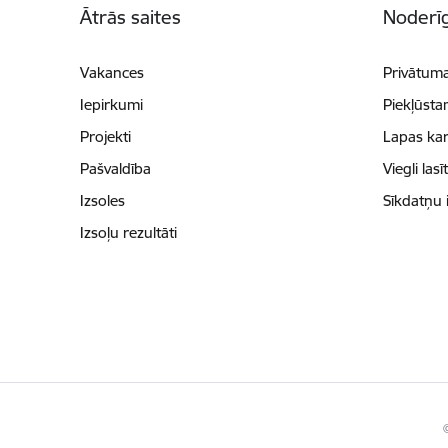
Ātrās saites
Noderīg
Vakances
Privātuma
Iepirkumi
Piekļūsta
Projekti
Lapas kar
Pašvaldība
Viegli lasī
Izsoles
Sīkdatņu 
Izsoļu rezultāti
©