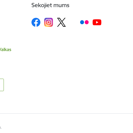
Sekojiet mums
Valkas
s.