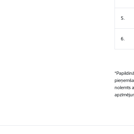
5.
6.
*Papildin
pieņemšan
nolemts
a
apzīmējum