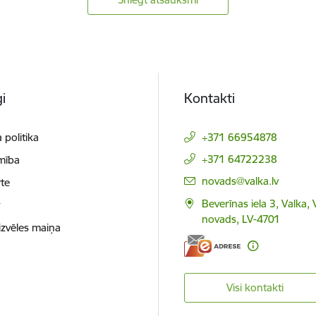
i
Kontakti
 politika
+371 66954878
+371 64722238
mība
E-pasts:
novads@valka.lv
te
Beverīnas iela 3, Valka, 
t
novads, LV-4701
izvēles maiņa
Visi kontakti