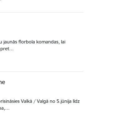
tu jaunās florbola komandas, lai
s pret…
me
ināsies Valkā / Valgā no 5.jūnija līdz
ība,…