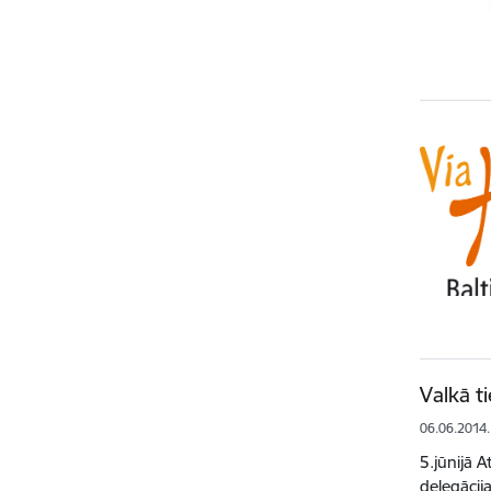
Valkā t
06.06.2014.
5.jūnijā 
delegācij