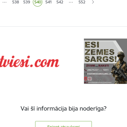
…
…
538
539
540
541
542
552
Lapa
Lapa
Pašreizējā lapa
Lapa
Lapa
Vai šī informācija bija noderīga?
Sniegt atsauksmi