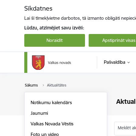
Pāriet uz lapas saturu
Sīkdatnes
Lai šī tīmekļvietne darbotos, tā izmanto obligāti nepiec
Lūdzu, atzīmējiet savu izvēli:
Noraidīt
Apstiprināt visas
Pašvaldība
Sākums
Aktualitātes
Aktual
Notikumu kalendārs
Jaunumi
Valkas Novada Vēstis
Meklēt akt
Foto un video