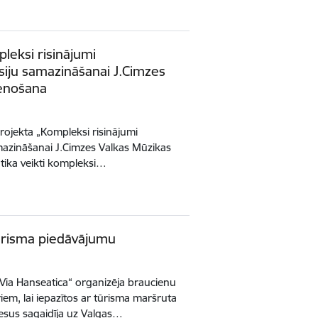
leksi risinājumi
siju samazināšanai J.Cimzes
tenošana
rojekta „Kompleksi risinājumi
mazināšanai J.Cimzes Valkas Mūzikas
 tika veikti kompleksi…
tūrisma piedāvājumu
 „Via Hanseatica“ organizēja braucienu
iem, lai iepazītos ar tūrisma maršruta
iesus sagaidīja uz Valgas…