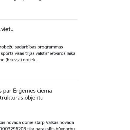
2.vietu
s pārrobežu sadarbības programmas
sportā visās trijās valstīs" ietvaros laikā
no (Krievija) notiek…
ms par Ērģemes ciema
truktūras objektu
alkas novada domē starp Valkas novada
 40003296208 tika parakstīts būvdarbu