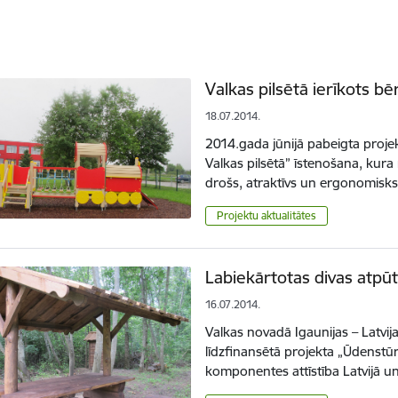
Valkas pilsētā ierīkots b
18.07.2014.
2014.gada jūnijā pabeigta proje
Valkas pilsētā” īstenošana, kura 
drošs, atraktīvs un ergonomisk
Projektu aktualitātes
Labiekārtotas divas atpū
16.07.2014.
Valkas novadā Igaunijas – Latv
līdzfinansētā projekta „Ūdenstū
komponentes attīstība Latvijā un