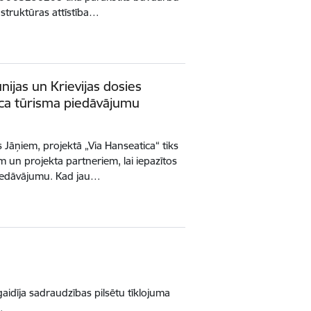
struktūras attīstība…
unijas un Krievijas dosies
tica tūrisma piedāvājumu
ms Jāņiem, projektā „Via Hanseatica“ tiks
m un projekta partneriem, lai iepazītos
piedāvājumu. Kad jau…
gaidīja sadraudzības pilsētu tīklojuma
…