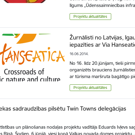
līgums „Ūdenssaimniecības infra
Projektu aktualitātes
Žurnālisti no Latvijas, Iga
iepazīties ar Via Hansea
16.06.2014.
No 16. līdz 20.jūnijam, tieši pir
organizēts brauciens žurnālistie
ar tūrisma maršruta bagātīgo 
Projektu aktualitātes
iekas sadraudzības pilsētu Twin Towns delegācijas
Attīstības un plānošanas nodaļas projektu vadītājs Eduards Ivļevs sa
as Rīgā. Šodien, 6.jūnijā, viesi kopā Valkas novada domes projektu