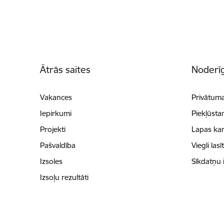
Kājene
Ātrās saites
Noderīg
Vakances
Privātuma
Iepirkumi
Piekļūsta
Projekti
Lapas kar
Pašvaldība
Viegli lasī
Izsoles
Sīkdatņu 
Izsoļu rezultāti