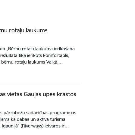
ērnu rotaļu laukums
kta „Bērnu rotaļu laukuma ierīkošana
rezultātā tika ierīkots komfortabls,
s bērnu rotaļu laukums Valkā,…
tas vietas Gaujas upes krastos
ijas pārrobežu sadarbības programmas
risma kā dabas un aktīva tūrisma
 Igaunijā” (Riverways) ietvaros ir…