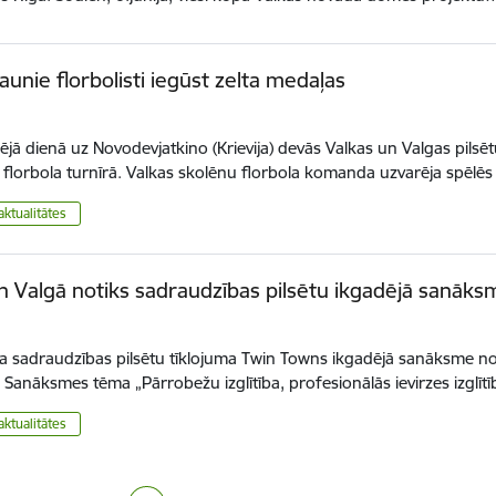
jaunie florbolisti iegūst zelta medaļas
ējā dienā uz Novodevjatkino (Krievija) devās Valkas un Valgas pilsē
s florbola turnīrā. Valkas skolēnu florbola komanda uzvarēja spēlē
aktualitātes
n Valgā notiks sadraudzības pilsētu ikgadējā sanāks
 sadraudzības pilsētu tīklojuma Twin Towns ikgadējā sanāksme noris
. Sanāksmes tēma „Pārrobežu izglītība, profesionālās ievirzes izglīt
aktualitātes
ana