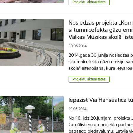
Projektu aktualitātes
Noslēdzās projekta „Komp
siltumnīcefekta gāzu emi
Valkas Mūzikas skolā” īs
30.06.2014.
2014.gada 30.jūnijā noslēdzās p
siltumnīcefekta gāzu emisiju sa
skolā” īstenošana, kura ietvaros
Projektu aktualitātes
Iepazīst Via Hanseatica 
19.06.2014.
No 16. līdz 20.jūnijam, projekts
žurnālistiem un projekta partner
bagātīgo piedāvājumu. Latvija v