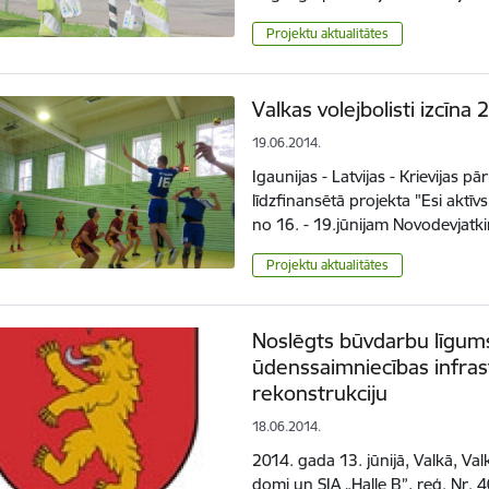
Projektu aktualitātes
Valkas volejbolisti izcīna 
19.06.2014.
Igaunijas - Latvijas - Krievija
līdzfinansētā projekta "Esi aktīvs 
no 16. - 19.jūnijam Novodevjatki
Projektu aktualitātes
Noslēgts būvdarbu līgu
ūdenssaimniecības infras
rekonstrukciju
18.06.2014.
2014. gada 13. jūnijā, Valkā, V
domi un SIA „Halle B”, reģ. Nr.